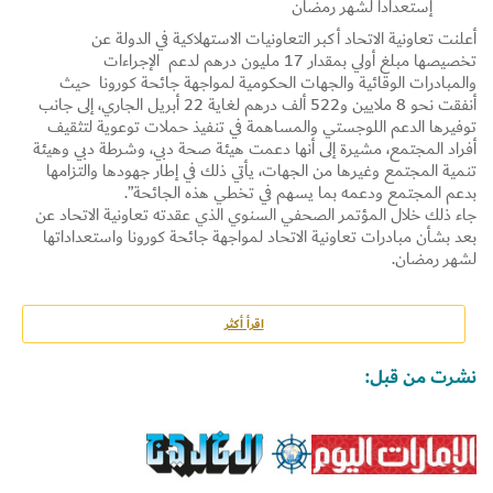
إستعداداً لشهر رمضان
أعلنت تعاونية الاتحاد أكبر التعاونيات الاستهلاكية في الدولة عن
تخصيصها مبلغ أولي بمقدار 17 مليون درهم لدعم الإجراءات
والمبادرات الوقائية والجهات الحكومية لمواجهة جائحة كورونا حيث
أنفقت نحو 8 ملايين و522 ألف درهم لغاية 22 أبريل الجاري، إلى جانب
توفيرها الدعم اللوجستي والمساهمة في تنفيذ حملات توعوية لتثقيف
أفراد المجتمع، مشيرة إلى أنها دعمت هيئة صحة دبي، وشرطة دبي وهيئة
تنمية المجتمع وغيرها من الجهات، يأتي ذلك في إطار جهودها والتزامها
بدعم المجتمع ودعمه بما يسهم في تخطي هذه الجائحة”.
جاء ذلك خلال المؤتمر الصحفي السنوي الذي عقدته تعاونية الاتحاد عن
بعد بشأن مبادرات تعاونية الاتحاد لمواجهة جائحة كورونا واستعداداتها
لشهر رمضان.
و قال سعادة خالد حميد بن ذيبان الفلاسي الرئيس التنفيذي لتعاونية
الاتحاد: منذ بداية العام الحالي واجهت الأسواق العالمية العديد من
التحديات من جراء تبعيات جائحة كورونا مما أضاف تحديات جديدة في
اقرأ أكثر
توفير المنتجات واستقرار الأسعار ، وهو الأمر الذي تصدت له تعاونية
الاتحاد عبر عدة فعاليات وقرارات، حيث أن المخزون الاستراتيجي
نشرت من قبل:
للسلع يكفي من 4 إلى 6 أشهر في حالة الاستهلاك الطبيعي واستقرار
الأسواق أما في حالة اغلاق الاسواق فإن المخزون يكفي من 2 إلى 3
شهور، مشيراً إلى أن التعاونية كمؤسسة اقتصادية وطنية أسهمت مع
الجهات المختصة بتنفيذ توجيهات القيادة الرشيدة بتوفير السلع الغذائية
بشكل مستمر وبكميات تلبي احتياجات المستهلكين مع اتباع أفضل