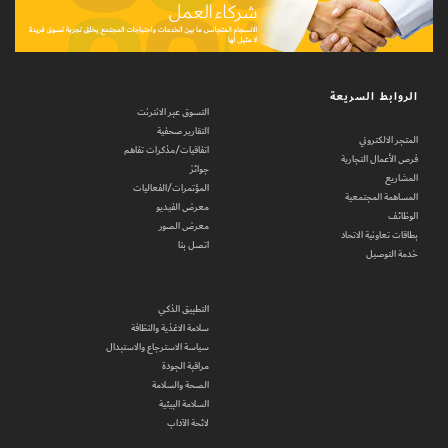
الروابط السريعة
التسوق عبر الانترنت
التقارير صحفية
المتجر الالكتروني
اتفاقيات/مذكرات تفاهم
فرص الأعمال التجارية
جوائز
المشاريع
المؤتمرات/الفعاليات
المساهمة المجتمعية
معرض الفيديو
الوظائف
معرض الصور
بطاقات تعاونية الاتحاد
اتصل بنا
خدمة التوصيل
التطبيق الذكي
سلامة الاغذية والنظافة
سياسة الاسترجاع والاستبدال
مراقبة الجودة
الصحة والسلامة
السلامة البيئية
لائحة الآداب