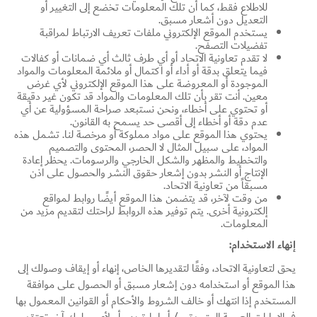
للاطلاع فقط، كما أن تلك المعلومات تخضع إلى التغيير أو
التعديل دون أشعار مسبق.
يستخدم الموقع الإلكتروني ملفات تعريف الارتباط لمراقبة
تفضيلات التصفح.
لا تقدم تعاونية الاتحاد أو أي طرف ثالث أي ضمانات أو كفالات
فيما يتعلق بدقة أو أداء أو اكتمال أو ملائمة المعلومات والمواد
الموجودة أو المعروضة على هذا الموقع الإلكتروني لأي غرض
معين. أنت تقر بأن تلك المعلومات والمواد قد تكون غير دقيقة
أو تحتوي على أخطاء، ونحن نستبعد صراحة المسؤولية عن أي
عدم دقة أو أخطاء إلى أقصى حد يسمح به القانون.
يحتوي هذا الموقع على مواد مملوكة أو مرخصة لنا. تشمل هذه
المواد، على سبيل المثال لا الحصر، المحتوى والتصميم
والتخطيط والمظهر والشكل الخارجي والرسومات. يحظر إعادة
الإنتاج أو النشر بدون إشعار حقوق النشر والحصول على اذن
مسبقاً من تعاونية الاتحاد.
من وقت لآخر، قد يتضمن هذا الموقع أيضًا روابط لمواقع
إلكترونية أخرى. يتم توفير هذه الروابط لراحتك لتقديم مزيد من
المعلومات.
إنهاء الاستخدام:
يحق لتعاونية الاتحاد، وفقًا لتقديرها الخاص، إنهاء أو إيقاف وصولك إلى
هذا الموقع أو استخدامه دون إشعار مسبق أو الحصول على موافقة
المستخدم إذا انتهك أو خالف الشروط والأحكام أو القوانين المعمول بها
في الإمارات العربية المتحدة و / أو إمارة دبي، أو لأي سلوك آخر تعتقد