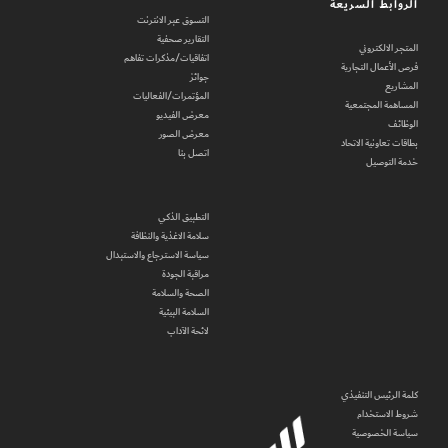
الروابط السريعة
التسوق عبر الانترنت
التقارير صحفية
المتجر الالكتروني
اتفاقيات/مذكرات تفاهم
فرص الأعمال التجارية
جوائز
المشاريع
المؤتمرات/الفعاليات
المساهمة المجتمعية
معرض الفيديو
الوظائف
معرض الصور
بطاقات تعاونية الاتحاد
اتصل بنا
خدمة التوصيل
التطبيق الذكي
سلامة الاغذية والنظافة
سياسة الاسترجاع والاستبدال
مراقبة الجودة
الصحة والسلامة
السلامة البيئية
لائحة الآداب
كلمة الرئيس التنفيذي
شروط الاستخدام
سياسة الخصوصية