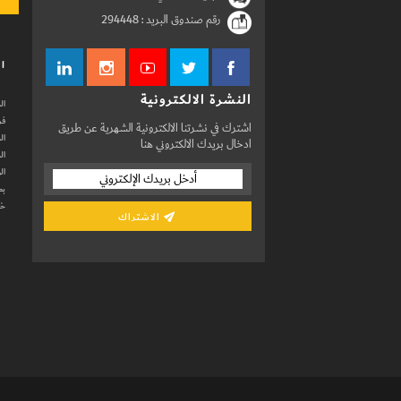
رقم صندوق البريد :
294448
ال
النشرة الالكترونية
ال
فر
اشترك في نشرتنا الالكترونية الشهرية عن طريق
ال
ادخال بريدك الالكتروني هنا
ال
ال
بط
خد
الاشتراك