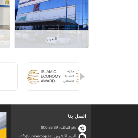
الطوار
عرض التفاصيل
اتصل بنا
رقم الهاتف :
800 88 89
البريد الالكتروني : info@unioncoop.ae