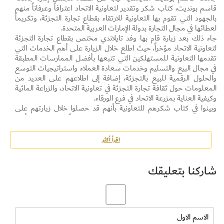
قاسم بونديت، كتاب شكر وتقدير لتعاونية الاتحاد اعترافاً وعرفاناً منهم
بالجهود التي تقوم بها التعاونية للارتقاء بقطاع تجارة التجزئة، وتكريماً
لعطائها في مجال التجارة بدولة الإمارات العربية المتحدة.
جاء ذلك بعد زيارة قام بها وفد تايلاندي مختص بقطاع تجارة التجزئة
لتعاونية الاتحاد مؤخراً، حيث اطلع خلال الزيارة على أهم الخدمات التي
تقدمها التعاونية للمستهلكين التي تتبعها بأفضل الممارسات المطبقة
في مجال البيع والتسليم وخدمات سعادة العملاء واستراتيجيات التوسع
والحلول الرقمية للبيع بالتجزئة، إضافة إلى اطلاعهم على العديد من
المعلومات حول ثقافة تجارة التجزئة في تعاونية الاتحاد، والزراعة المائية
وكيفية العناية بمزرعة الاتحاد في فرع الورقاء.
وبينوا في كتاب شكرهم للتعاونية بأنهم قد حصلوا خلال زيارتهم على
معلومات مفيدة سيعملون على تطبيقها مستقبلاً، مشيرين إلى أنهم
على استعداد كامل للتعاون مع التعاونية في مجال ممارسة الأعمال
التجارية.
اقرأ أكثر
وأعربوا في كتابهم عن سعادتهم لما وجدوه من حفاوة استقبال خلال
الزيارة التي كان لها أثر كبير في فتح آفاق للتعاون والتواصل عن طريق
شاركنا بتعليقك
تسليط الضوء على مجالات الاستثمار وسبل وآليات التعاون المتاحة بين
الجانبين.