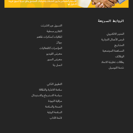
الروابط السريعة
التسوق عبر الانترنت
التقارير صحفية
المتجر الالكتروني
اتفاقيات/مذكرات تفاهم
فرص الأعمال التجارية
جوائز
المشاريع
المؤتمرات/الفعاليات
المساهمة المجتمعية
معرض الفيديو
الوظائف
معرض الصور
بطاقات تعاونية الاتحاد
اتصل بنا
خدمة التوصيل
التطبيق الذكي
سلامة الاغذية والنظافة
سياسة الاسترجاع والاستبدال
مراقبة الجودة
الصحة والسلامة
السلامة البيئية
لائحة الآداب