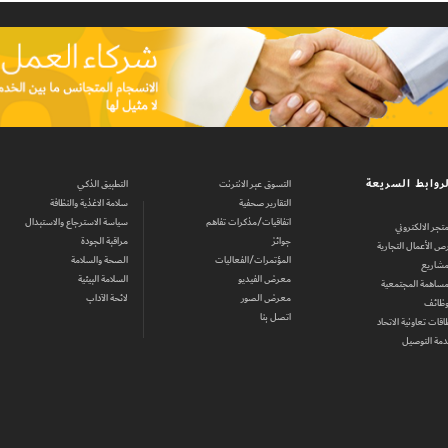
روابط السريعة
التسوق عبر الانترنت
التطبيق الذكي
التقارير صحفية
سلامة الاغذية والنظافة
اتفاقيات/مذكرات تفاهم
سياسة الاسترجاع والاستبدال
متجر الالكتروني
جوائز
مراقبة الجودة
ص الأعمال التجارية
المؤتمرات/الفعاليات
الصحة والسلامة
مشاريع
معرض الفيديو
السلامة البيئية
مساهمة المجتمعية
معرض الصور
لائحة الآداب
وظائف
اتصل بنا
اقات تعاونية الاتحاد
مة التوصيل