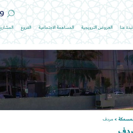
89
نبذة عنا
العروض الترويجية
المساهمة الاجتماعية
الفروع
المشاري
لمسمكة
مردف
>
دف