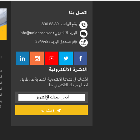
اتصل بنا
رقم الهاتف :
800 88 89
البريد الالكتروني : info@unioncoop.ae
رقم صندوق البريد :
294448
ال
النشرة الالكترونية
ال
فر
اشترك في نشرتنا الالكترونية الشهرية عن طريق
ال
ادخال بريدك الالكتروني هنا
ال
ال
بط
خد
الاشتراك