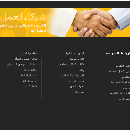
روابط السريعة
التسوق عبر الانترنت
التطبيق الذكي
التقارير صحفية
سلامة الاغذية والنظافة
اتفاقيات/مذكرات تفاهم
سياسة الاسترجاع والاستبدال
متجر الالكتروني
جوائز
مراقبة الجودة
ص الأعمال التجارية
المؤتمرات/الفعاليات
الصحة والسلامة
مشاريع
معرض الفيديو
السلامة البيئية
مساهمة المجتمعية
معرض الصور
لائحة الآداب
وظائف
اتصل بنا
اقات تعاونية الاتحاد
مة التوصيل