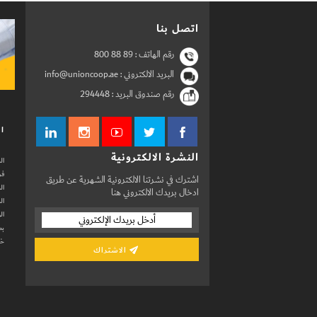
اتصل بنا
رقم الهاتف :
800 88 89
البريد الالكتروني : info@unioncoop.ae
رقم صندوق البريد :
294448
ال
النشرة الالكترونية
ال
فر
اشترك في نشرتنا الالكترونية الشهرية عن طريق
ال
ادخال بريدك الالكتروني هنا
ال
ال
بط
خد
الاشتراك