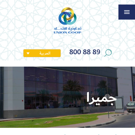
800 88 89
العربية
جميرا