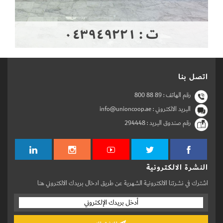
ت : ٠٤٣٩٤٩٢٢١
اتصل بنا
رقم الهاتف :
800 88 89
البريد الالكتروني : info@unioncoop.ae
رقم صندوق البريد :
294448
النشرة الالكترونية
اشترك في نشرتنا الالكترونية الشهرية عن طريق ادخال بريدك الالكتروني هنا