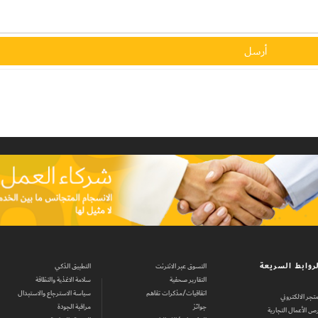
روابط السريعة
التسوق عبر الانترنت
التطبيق الذكي
التقارير صحفية
سلامة الاغذية والنظافة
اتفاقيات/مذكرات تفاهم
سياسة الاسترجاع والاستبدال
متجر الالكتروني
جوائز
مراقبة الجودة
ص الأعمال التجارية