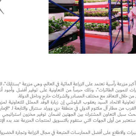
أكبر مزرعة رأسية تعتمد على الزراعة المائية في العالم، وهي مزرعة “بستانِكَ”، ال
رات لتموين الطائرات”، وذلك حرصاً من التعاونية على توفير أفضل وأجود أنو
ن من خلال التعاقد مع مختلف المصادر والشركات خارج وداخل الدولة.
Set Youtube Channel ID
ي تعاونية الاتحاد السيد يعقوب البلوشي إن زيارة الوفد الممثل للتعاونية لمزر
قرب من مطار آل مكتوم الدولي في منطقة دبي وورلد سنترال والتابعة لـ “الإمار
لبحث سبل التعاون المشترك بين الجهتين لضمان توفير مخزون استراتيجي 
 ستعتبر من أولى الجهات التي ستقوم بالتسويق لمنتجات المزرعة عند بدء الإنت
الخبرات والاطلاع على أفضل الممارسات المتبعة في مجال الزراعة وتجارة الخضروا