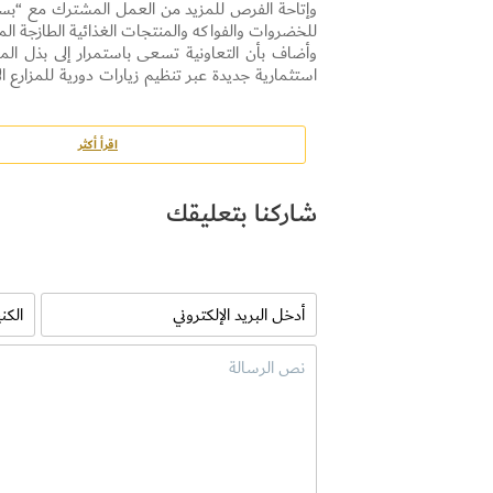
وإتاحة الفرص للمزيد من العمل المشترك مع “بستانك
للخضروات والفواكه والمنتجات الغذائية الطازجة المحل
وأضاف بأن التعاونية تسعى باستمرار إلى بذل المز
استثمارية جديدة عبر تنظيم زيارات دورية للمزارع الإم
المتاحة للمستهلكين ومتعاملي التعاونية.
اقرأ أكثر
شاركنا بتعليقك