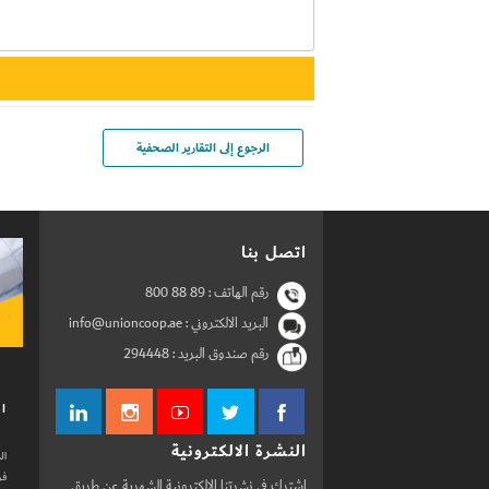
الرجوع إلى التقارير الصحفية
اتصل بنا
رقم الهاتف :
800 88 89
البريد الالكتروني : info@unioncoop.ae
رقم صندوق البريد :
294448
ال
النشرة الالكترونية
ال
فر
اشترك في نشرتنا الالكترونية الشهرية عن طريق