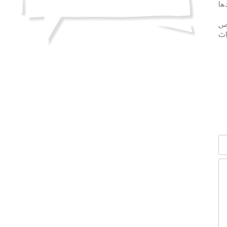
ها
رص
ات