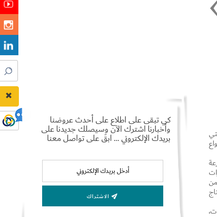
كي تبقى على اطلاع على أحدث عروضنا
وأخبارنا اشترك الآن وسيصلك جديدنا على
تي
بريدك الإلكتروني … ابقَ على تواصل معنا
اع
عة
ات
من
اج
الاشتراك
ت،