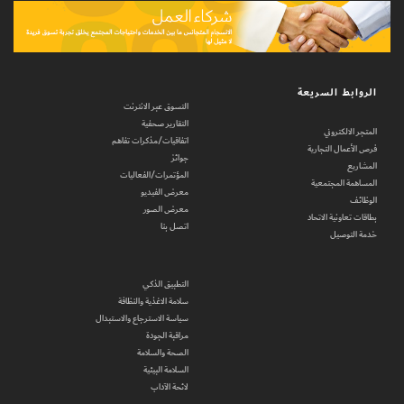
الروابط السريعة
التسوق عبر الانترنت
التقارير صحفية
المتجر الالكتروني
اتفاقيات/مذكرات تفاهم
فرص الأعمال التجارية
جوائز
المشاريع
المؤتمرات/الفعاليات
المساهمة المجتمعية
معرض الفيديو
الوظائف
معرض الصور
بطاقات تعاونية الاتحاد
اتصل بنا
خدمة التوصيل
التطبيق الذكي
سلامة الاغذية والنظافة
سياسة الاسترجاع والاستبدال
مراقبة الجودة
الصحة والسلامة
السلامة البيئية
لائحة الآداب