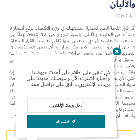
والألبان
أبريل 7, 2014
أثار قرار اللجنة العليا لحماية المستهلك في وزارة الاقتصاد، برفع أسعار 3
أصناف من الحليب والألبان، بنسبة تتراوح من 12 30%، جدلاً بين
الجمعيات التعاونية في دبي، فبعض منها تلقى تعميماً بالقرار المتعلق
في حين لم يتلقَ البعض الآخر هذا القرار، إلا أن بعض المسؤولين في
التعاونيات، أكدوا عدم وجود إجراءات داخلية لديهم، تتمثل في دراسة
Set Youtube Channel ID
السوق وتأثير نسبة الارتفاع في ثقة المستهلكين، الأمر الذي قد يعني
رفض النسبة التي تحددها اللجنة العليا .
كي تبقى على اطلاع على أحدث عروضنا
وقال إبراهيم البحر، نائب مدير عام جمعية الاتحاد التعاونية بدبي، إنه
وأخبارنا اشترك الآن وسيصلك جديدنا على
حتى الآن لم تردنا أي موافقة من وزارة الاقتصاد برفع أسعار أي سلعة،
بريدك الإلكتروني … ابقَ على تواصل معنا
سواء الحليب أو أي منتج آخر، إلا أنه في حالة موافقة اللجنة العليا لحماية
المستهلك على رفع الأسعار، فإننا كجمعية، سنقوم بدراسة أوضاع
السوق المحلي، وتأثير الزيادة في المستهلكين، وبالتالي رفض النسبة التي
تحددها اللجنة العليا، واستبدالها بنسبة أقل، تجنباً لفقدان ثقة
المستهلكين .
وأضاف أن أي شركة منتجة للحليب، تفكر في رفع السعر، ستكون
الخاسرة، خاصة مع وجود المنافسين لها، الذين يوفرون البدائل بجودة
الاشتراك
عالية وبسعر أقل، الأمر الذي يحتم على المستهلك بالتحديد، عدم
الانجرار وراء اسم منتج ما، بل البحث عن سلع بديلة، وبالتالي فإن أي
اقرأ أكثر