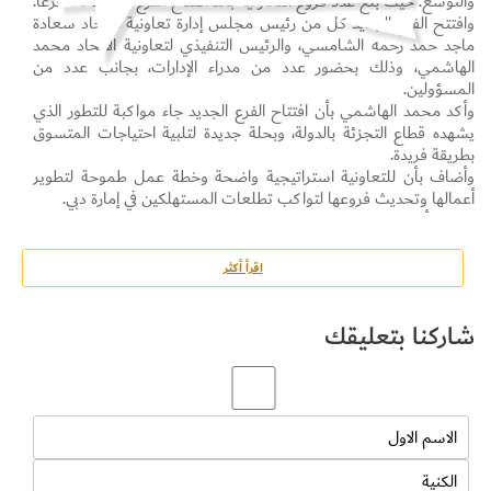
والتوسع. حيث بلغ عدد فروع التعاونية بعد افتتاح الفرع الجديد 28 فرعاً.
وافتتح الفرع الجديد كل من رئيس مجلس إدارة تعاونية الاتحاد سعادة
ماجد حمد رحمه الشامسي، والرئيس التنفيذي لتعاونية الاتحاد محمد
الهاشمي، وذلك بحضور عدد من مدراء الإدارات، بجانب عدد من
المسؤولين.
وأكد محمد الهاشمي بأن افتتاح الفرع الجديد جاء مواكبة للتطور الذي
يشهده قطاع التجزئة بالدولة، وبحلة جديدة لتلبية احتياجات المتسوق
بطريقة فريدة.
وأضاف بأن للتعاونية استراتيجية واضحة وخطة عمل طموحة لتطوير
أعمالها وتحديث فروعها لتواكب تطلعات المستهلكين في إمارة دبي.
ولفت بأنه مع افتتاح فرع ند الشبا الجديد يرتفع عدد فروع التعاونية إلى
28 فرعاً منتشرة في أنحاء إمارة دبي، مشيراً إلى أن الفرع الجديد روعي
خلال إنشائه وتصميمه تطبيق أفضل المعايير الهندسية والتصاميم
اقرأ أكثر
العالمية التي تتيح للمستهلكين تجربة تسوق جديدة وسلسة فريدة من
نوعها، لافتاً إلى أنه سيلبي متطلبات المستهلكين بسبب موقعه المميز،
شاركنا بتعليقك
خاصة القاطنين في منطقة ند الشبا 2،3،4 ، إضافة للمناطق المحيطة به
الأخرى.