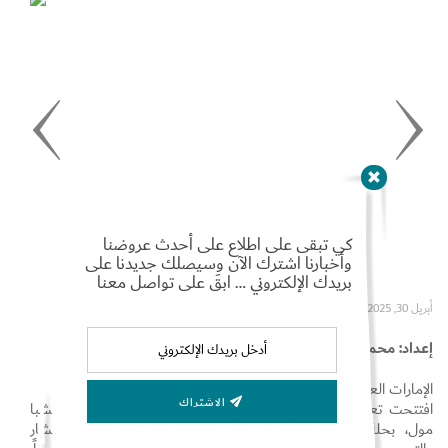
Set Youtube Channel ID
كي تبقى على اطلاع على أحدث عروضنا
وأخبارنا اشترك الآن وسيصلك جديدنا على
بريدك الإلكتروني … ابقَ على تواصل معنا
أبريل 30, 2025
إعداد: محمد جودت الرفاعي
الإمارات العربية المتحدة، دبي:
الاشتراك
افتتحت تعاونية الاتحاد فرعاً جديداً في منطقة ند الشبا، داخل ند الشبا
مول، بحلة جديدة، وذلك في إطار خططها واستراتيجياتها للانتشار