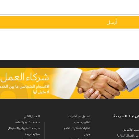
روابط السريعة
التسوق عبر الانترنت
التطبيق الذكي
التقارير صحفية
سلامة الاغذية والنظافة
اتفاقيات/مذكرات تفاهم
سياسة الاسترجاع والاستبدال
متجر الالكتروني
جوائز
مراقبة الجودة
ص الأعمال التجارية