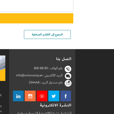
الرجوع إلى التقارير الصحفية
اتصل بنا
رقم الهاتف :
800 88 89
البريد الالكتروني : info@unioncoop.ae
رقم صندوق البريد :
294448
ال
النشرة الالكترونية
ال
فر
اشترك في نشرتنا الالكترونية الشهرية عن طريق