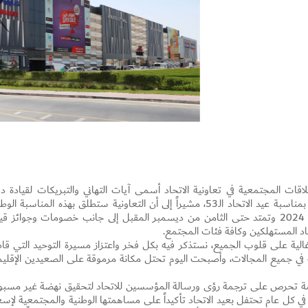
قات المجتمعية في تعاونية الاتحاد أسمى آيات التهاني والتبريكات لقيادة دو
الإمارات العربية الرشيدة ومواطني ومقيمي الدولة بمناسبة عيد الاتحاد الـ53، مشيراً إلى أن التعاونية ستطلق بهذه المناسبة ا
حملة تخفيضات مميزة وجوائز تبدأ في 28 نوفمبر 2024 وتمتد حتى الثامن من ديسمبر المقبل إلى جانب خصومات وجوائز 
Set Youtube Channel ID
 المستهلكين وكافة فئات المجتمع.
 غالية على قلوب الجميع، نستذكر فيه بكل فخر واعتزاز مسيرة التوحيد التي قاد
ية في جميع المجالات، وأصبحت اليوم تحتل مكانة مرموقة على الصعيدين الإقلي
همة تحرص على ترجمة رؤى ورسالة المؤسسين للاتحاد لتحقيق نهضة غير مسبو
ا في كل عام تحتفل بعيد الاتحاد تأكيداً على مساهمتها الوطنية والمجتمعية لإسع