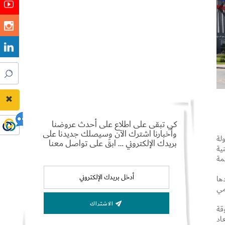
كي تبقى على اطلاع على أحدث عروضنا
وأخبارنا اشترك الآن وسيصلك جديدنا على
لة
بريدك الإلكتروني … ابقَ على تواصل معنا
لوطنية
قيمة
ها
مي
الاشتراك
قة
اد