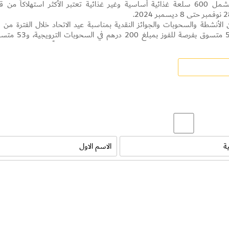
أفراد المجتمع، حيث ستطلق حملة تخفيضات تشمل 600 سلعة غذائية أساسية وغير غذائية تعتبر الأكثر استهلاكاً من
فيما خص
نوفمبر حتى 2 ديسمبر 2024، حيث سيحظى 53 متسوق بفرصة للفوز بمبلغ 200 در
ة أفضل بقيمة 200 درهم إماراتي، وذلك بعد قيمه بالتسوق من فرع التعاونية باتحاد مول، فضلاً عن حصول المت
تدعم استقرار الأسعار وتدخل السرور لقلوب جميع المستهلكين، وتتيح العديد 
الفرص لحصول المستهلكين على احتياجاتهم بأسعار منخفضة خلال إجازة عيد الاتحاد الـ 53 لدولة الإمارات، مشيراً إلى 
 في الدولة، حيث تشمل منتجات متنوعة تلبي احتياجات كافة الجاليات الموجودة 