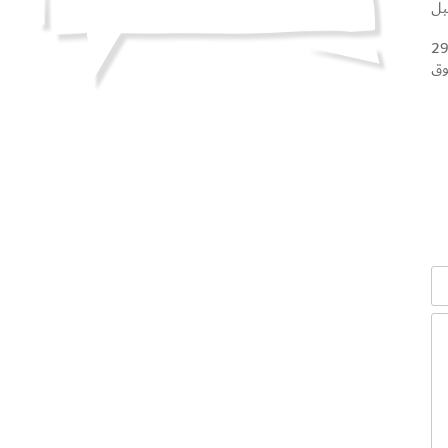
 قبل
صت التعاونية في اتحاد مول سلسلة من الأنشطة والسحوبات والجوائز النقدية بمناسبة عيد الاتحاد خلال الفترة من 29
هم في السحوبات الترويجية، و53 متسوق
سوق
من
أن الحملة
في