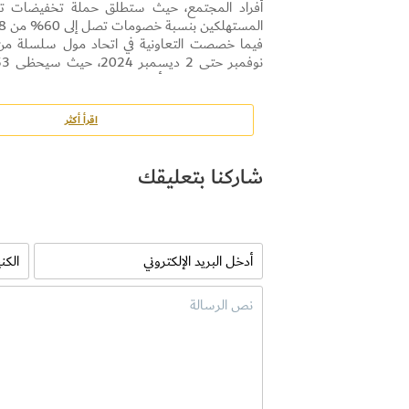
المستهلكين بنسبة خصومات تصل إلى 60% من 28 نوفمبر حتى 8 ديسمبر 2024.
بفرصة الفوز ببطاق
على قسيمة شرائية بقيمة 53 درهم عند إنفاقه 500 درهم في فرع اتحاد مول.
ولفت بأن حملات التخفيضات الخاصة بعيد الاتحاد 
اقرأ أكثر
الترويجية راعت التعدد والتنوع الثقافي والسكاني
شاركنا بتعليقك
الدولة.