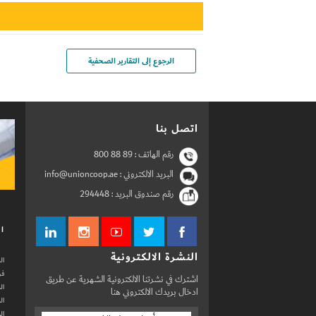
الرجوع إلى التقارير الصحفية
اتصل بنا
رقم الهاتف :
800 88 89
البريد الالكتروني : info@unioncoop.ae
رقم صندوق البريد :
294448
ال
النشرة الالكترونية
ال
فر
اشترك في نشرتنا الالكترونية الشهرية عن طريق
ال
ادخال بريدك الالكتروني هنا
ال
ال