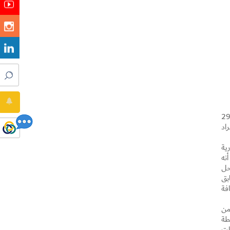
عاونية الاتحاد عن إنجاز مشروع “ند الحمر مول” الذي يتبع لها في منطقة ند الحمر بنسبة إنجاز 100%، إذ سيتم افتتاحه في 29
اد
ية
 لافتة إلى أنه
قين، (أرضي وأول)، حيث يحتوي الطابق الأرضي على 26 محل
توي الطابق
رات، بالإضافة
من
الأنشطة
ات