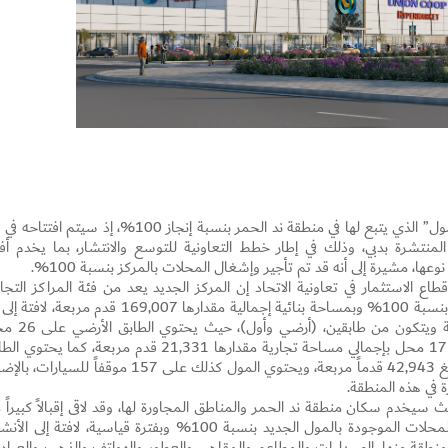
أعلنت ت
المنتشرة بدبي، وذلك في إطار خطط التعاونية للتوسع والانتشار، بما يخدم أفر
ا، مشيرة إلى أنه قد تم تأجير وإشغال المحلات بالمركز بنسبة 100%.
ع الاستثمار في تعاونية الاتحاد إن المركز الجديد يعد من فئة المراكز التجار
Community mall والذي تم إنجاز أعماله الإنشائية بنسبة 100% وبمساحة بنائية إجمالية مقدارها 169,007 قدم مربعة،
Set Youtube Channel ID
يمتد على مساحة أرض تبلغ 117349 قدم مربعة ويتكون من طاب
تجاري و3 أكشاك، بينما يحتوي الطابق الأول على 17 محل بإجمالي مساحة تجارية مقدارها 21,331 قدم مربعة، كما يح
الأول على هايبر ماركت تعاونية الاتحاد بمساحة تبلغ 42,943 قدماً مربعة، ويحتوي المول كذلك على 157 موقفاً للسيا
 في هذه المنطقة.
سيخدم سكان منطقة ند الحمر والمناطق المجاورة لها، وقد لاقى إقبالاً كبيراً 
تم تأجير جميع المحلات الموجودة بالمول الجديد بنسبة 100% وبفترة قياسية، لافتة إلى 
نطقة منها، الصيدليات والمطاعم والمقاهي والعطور والهواتف والذهب والعياد