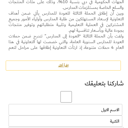
الجهات الحكومية في دبي بنسبة 10%، وذلك على مئات المنتجات
والسلع الخاصة بمستلزمات المدارس.
وبين أن إطلاق الحملة الثالثة للعودة للمدارس يأتي ضمن أهداف
التعاونية لإسعاد المستهلكين من طلبة المدارس وأولياء الأمور وجميع
المشتركين في العملية التعليمية وتلبية متطلباتهم وتوفير منتجات
بجودة عالية وبأسعار تنافسية لهم.
ولفت بأن الحملة الثالثة “العودة إلى المدارس” تندرج ضمن حملات
العودة للمدارس السنوية العامة، والتي خصصت لها التعاونية في هذا
العام 4 حملات متنوعة، إذ ارتأت التعاونية إطلاقها على مراحل لتعم
الفائدة على الجميع، وإثبات قدرة التعاونية على توفير المستلزمات
الأساسية التعليمية بأقل الأسعار المنافسة، وذلك لتعزيز وتطوير تجربة
عملائها في التسوق في جميع فروعها المنتشرة في مختلف مناطق دبي.
اقرأ أكثر
ولفت بأن الحملة الثالثة “العودة للمدارس” مميزة، لما توفره من سلع
وقرطاسية تتواكب مع متطلبات العمليات التعليمية، إذ تشمل
شاركنا بتعليقك
تخفيضات على مئات السلع والمنتجات من القرطاسية والإلكترونيات
وغيرها من المنتجات الأخرى التي يحتاجها جميع المستفيدين من
العملية التعليمية، وذلك للارتقاء المتواصل بمستوى الخيارات التي
تقدمها التعاونية للمستهلكين خاصة الطلبة والمعلمين والمدارس،
مشيراً إلى أن جميع العروض ستتوفر على الموقع الإلكتروني والمتجر
الذكي الخاص بالتعاونية وبإمكان المتسوقين طلبها منه.
وبين بأن التعاونية أطلقت أيضاً ضمن حملاتها الترويجية للعودة
للمدارس حملة “اربح رسوم الدراسة”، حيث يمكن للمتسوقين الفوز
بقسط دراسي بقيمة 25,000 درهم أسبوعياً ولمدة سبعة أسابيع