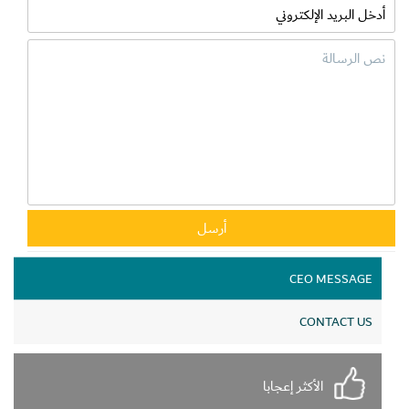
مقابل إنفاق 100 درهم في أي من فروع تعاونية الاتحاد أو المراكز
التجارية التابعة لها أو المتجر الإلكتروني قبل 15 سبتمبر 2024، وذلك
حرصاً منها على إسعاد المتعاملين.
CEO MESSAGE
CONTACT US
الأكثر إعجابا