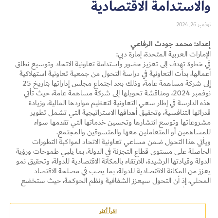
والاستدامة الاقتصادية
نوفمبر 26, 2024
إعداد: محمد جودت الرفاعي
الإمارات العربية المتحدة، إمارة دبي:
في خطوة تهدف إلى تعزيز حضور واستدامة تعاونية الاتحاد وتوسيع نطاق
أعمالها، بدأت التعاونية في دراسة التحول من جمعية تعاونية استهلاكية
Set Youtube Channel ID
إلى شركة مساهمة عامة، وذلك بعد اجتماع مجلس إداراتها بتاريخ 25
نوفمبر 2024، ومناقشة تحويلها إلى شركة مساهمة عامة، حيث تأتي
هذه الدارسة في إطار سعي التعاونية لتعظيم مواردها المالية، وزيادة
قدراتها التنافسية، وتحقيق أهدافها الاستراتيجية التي تشمل تطوير
مشروعاتها وتوسع انتشارها وتحسين خدماتها التي تقدمها سواء
للمساهمين أو المتعاملين معها والمتسوقين والمجتمع.
ويأتي هذا التحول ضمن مساعي تعاونية الاتحاد لمواكبة التطورات
الحاصلة على مستوى قطاع التجزئة في الدولة، بما يلبي طموحات ورؤية
الدولة وقيادتها الرشيدة، للارتقاء بالمكانة الاقتصادية للدولة، وتحقيق نمو
يعزز من المكانة الاقتصادية للدولة، بما يصب في مصلحة الاقتصاد
المحلي، إذ أن التحول سيعزز الشفافية ونظم الحوكمة، حيث ستخضع
التعاونية في حال تحولها الى شركة مساهمة عامة لقوانين ولوائح
تنظيمية تصب في الصالح العام للمساهمين، كون الشركات المساهمة
العامة تخضع لقوانين رقابية صارمة، مما يساهم في زيادة الشفافية
اقرأ أكثر