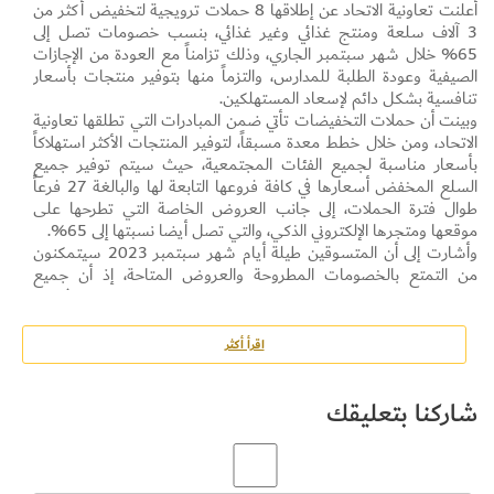
أعلنت تعاونية الاتحاد عن إطلاقها 8 حملات ترويجية لتخفيض أكثر من
3 آلاف سلعة ومنتج غذائي وغير غذائي، بنسب خصومات تصل إلى
65% خلال شهر سبتمبر الجاري، وذلك تزامناً مع العودة من الإجازات
الصيفية وعودة الطلبة للمدارس، والتزماً منها بتوفير منتجات بأسعار
تنافسية بشكل دائم لإسعاد المستهلكين.
وبينت أن حملات التخفيضات تأتي ضمن المبادرات التي تطلقها تعاونية
الاتحاد، ومن خلال خطط معدة مسبقاً، لتوفير المنتجات الأكثر استهلاكاً
بأسعار مناسبة لجميع الفئات المجتمعية، حيث سيتم توفير جميع
السلع المخفض أسعارها في كافة فروعها التابعة لها والبالغة 27 فرعاً
طوال فترة الحملات، إلى جانب العروض الخاصة التي تطرحها على
موقعها ومتجرها الإلكتروني الذكي، والتي تصل أيضا نسبتها إلى 65%.
وأشارت إلى أن المتسوقين طيلة أيام شهر سبتمبر 2023 سيتمكنون
من التمتع بالخصومات المطروحة والعروض المتاحة، إذ أن جميع
الحملات البالغ عددها 8 ستكون شاملة ومتنوعة، وسيتم الطرح في كل
أسبوع عروض وخصومات على منتجات وفئات جديدة حتى تعم الفائدة
على الجميع ويستفيد أكبر عدد ممكن منها، حيث ستكون الأسعار
اقرأ أكثر
منافسة ذات جودة عالية ووفق أفضل المعايير والمواصفات.
وأضافت أن حملات العروض تشمل حملة بعنوان العودة للمنزل
شاركنا بتعليقك
وحملة التخفيضات الكبرى وعروض نهاية الأسبوع والتي تتضمن عروضاً
حصرية على تشكيلة واسعة من المنتجات، بما في ذلك الأطعمة
والمشروبات، والإلكترونيات والأدوات المنزلية لتلبية كافة طلبات
واحتياجات المستهلكين.