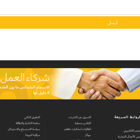
روابط السريعة
التسوق عبر الانترنت
التطبيق الذكي
التقارير صحفية
سلامة الاغذية والنظافة
اتفاقيات/مذكرات تفاهم
سياسة الاسترجاع والاستبدال
متجر الالكتروني
جوائز
مراقبة الجودة
ص الأعمال التجارية