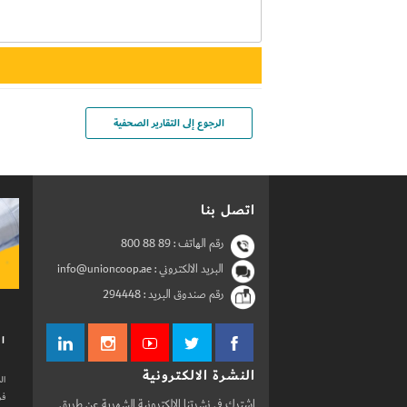
الرجوع إلى التقارير الصحفية
اتصل بنا
رقم الهاتف :
800 88 89
البريد الالكتروني : info@unioncoop.ae
رقم صندوق البريد :
294448
ال
النشرة الالكترونية
ال
فر
اشترك في نشرتنا الالكترونية الشهرية عن طريق