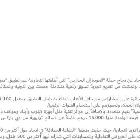
د عن نجاح حملة “العودة إلى المدارس” التي أطلقتها التعاونية عبر تطبيق “تميّز
، وتمكنت من تقديم تجربة تسوق رقمية متكاملة جمعت بين الترفيه والمكاف
وأضاف بأن الحملة شهدت توزيع أكثر من 3,900 ج
Set Youtube Channel ID
” بقيم متعددة، بالإضافة إلى جوائز تقنية مثل أجهزة لابتوب وآيباد وهواتف ذك
وسماعات وطابعات، إلى جانب جوائز كبرى بلغت قيمة الواحدة منها 15,000 درهم، فضلاً عن قسائم ترفيهية من دبي بار
وتابع: أن التعاونية نظمت فعاليات للأطفال داخل 
طفل، فيما شهد البرشاء مول إقبالاً لافتاً من العائلات على العروض التفاعلية والمسابقات التي شا