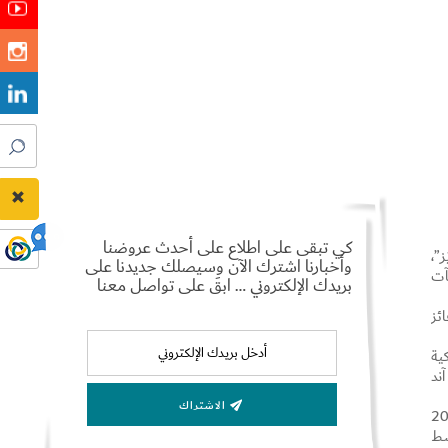
كي تبقى على اطلاع على أحدث عروضنا
”،
وأخبارنا اشترك الآن وسيصلك جديدنا على
آت
بريدك الإلكتروني … ابقَ على تواصل معنا
ائزة على المشاركين من خلال الألعاب التفاعلية داخل التطبيق، بمعدل 100 فائز
ية
كس آند
الاشتراك
مراكزها التجارية، حيث جذبت منطقة “الفقاعة العملاقة” في اتحاد مول أكثر من 200
رك فيها أكثر من 500 طفل، وسط