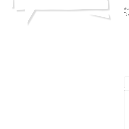
ة،
ز”