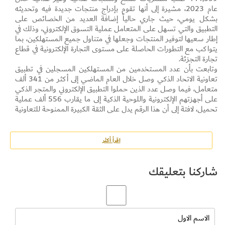
عام 2023، مشيرة إلى أنها تقوم بإدراج منتجات جديدة فيه وتحديثه
بشكل يومي، حيث جاري حالياً إضافة العديد من الخصائص على
التطبيق والتي تسهل على المتعامل عملية التسوق الإلكتروني، وذلك في
إطار سعيها لتوفير المنتجات وجعلها في متناول جميع المستهلكين، بما
يتواكب مع التطورات الحاصلة على مستوى التجارة الإلكترونية في قطاع
تجارة التجزئة.
وتابعت بأن عدد المستخدمين من المستهلكين المسجلين في تطبيق
تعاونية الاتحاد الذكي وصل خلال العام الماضي إلى أكثر من 341 ألف
متعامل، فيما وصل عدد الذين حملوا التطبيق الإلكتروني والمتجر الذكي
على أجهزتهم الإلكترونية واللوحية الذكية إلى ما يقارب 556 ألف عملية
تحميل، لافتة إلى أن هذا الرقم يدل على الثقة الكبيرة الممنوحة للتعاونية
من قبل المستهلكين والمتعاملين.
وأضافت بأن عدد الطلبات اليومي عبر الموقع والمتجر الذكي وصل إلى
1218 طلب، إذ تم إطلاق أكثر من 90 حملة ترويجية شملت خصومات
اقرأ أكثر
على آلاف السلع المختارة الأكثر استهلاكاً وطلباً من قبل المستهلكين،
لافتة إلى أن من أهم الخدمات التي يقدمها متجر وموقع التعاونية الذكي
شاركنا بتعليقك
للعملاء والمستخدمين خدمة التوصيل السريع خلال 45 دقيقة، وإتاحة
الفرصة للعميل بالاستمتاع بتجربة التسوق في التعاونية من غير عربة
تسوق، إضافة إلى خدمة الطلب من المتجر الإلكتروني والاستلام من فروع
التعاونية، فضلاً عن تغطية خدمة التوصيل لمناطق خارج دبي عند الشراء
عبر المتجر الإلكتروني.
وأشارت إلى أن متجر التعاونية الذكي يقدم العديد من المزايا