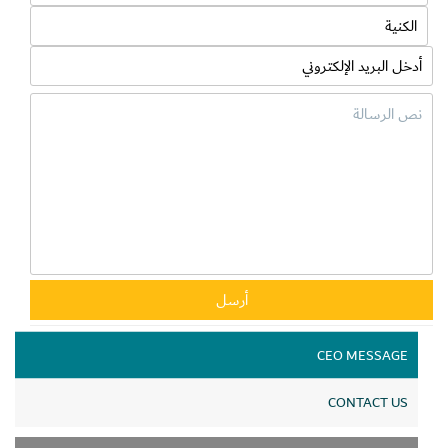
لمستخدميه، منها العروض الترويجية الذكية والتي يستطيع من خلالها
العميل الاستفادة من تخفيضات تصل أحياناً إلى 75%، وتوفير منتجات
حصرية غير متواجدة بصالات العرض، لافتة إلى أنه يمكن للمستهلكين
طلب منتجاتهم من خلال تطبيق تعاونية الاتحاد أو المتجر الذكي على
مدار الـ 24 ساعة طيلة أيام الأسبوع.
CEO MESSAGE
CONTACT US