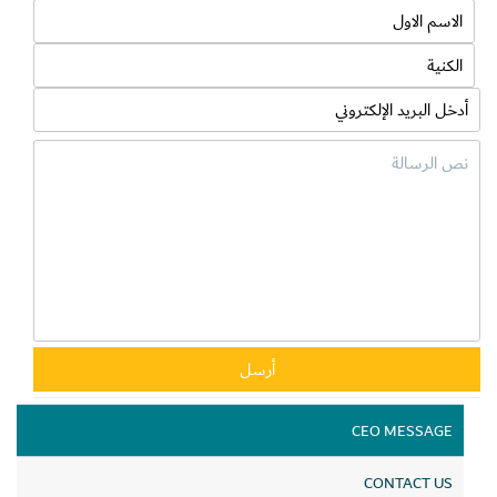
يدفع جميع الجهات المستهدفة إلى الاستمرار فيها لتحقيق هدفها
المتمثل في تعزيز الحياة المستدامة في إمارة دبي وخلق بيئة مستدامة
بشكل تدريجي فيها، مشيراً إلى أن تعاونية الاتحاد تدرك بأن الانسجام
مع المبادرة يستغرق وقتاً معيناً كونه شيء جديد على أفراد المجتمع،
ولكن بنفس الوقت تؤكد بأن المجتمع بكافة فئاته يمكنه اتخاذ خطوات
إيجابية نحو استخدام الأكياس القابلة لإعادة الاستخدام مرات عدة،
كخطوة تسهم في توفير بيئة صحية للجميع بالمستقبل القريب.
CEO MESSAGE
CONTACT US