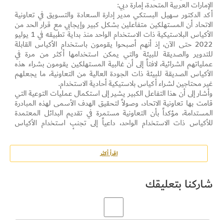
الإمارات العربية المتحدة، إمارة دبي:
أكد الدكتور سهيل البستكي مدير إدارة السعادة والتسويق في تعاونية
الاتحاد أن المستهلكين متفاعلين بشكل كبير وإيجابي مع قرار الحد من
الأكياس البلاستيكية ذات الاستخدام الواحد منذ بداية تطبيقه في 1 يوليو
2022 حتى الآن، إذ أنهم أصبحوا يقومون باستخدام الأكياس القابلة
للتدوير والصديقة للبيئة والتي يمكن استخدامها أكثر من مرة في
عملياتهم الشرائية، لافتاً إلى أن غالبية المستهلكين يقومون بشراء هذه
الأكياس الصديقة للبيئة ذات الجودة العالية من التعاونية، ما يجعلهم
غير محتاجين لشراء أكياس بلاستيكية أحادية الاستخدام.
وأشار إلى أن هذا التفاعل الكبير يشير إلى استكمال عمليات التوعية التي
قامت بها تعاونية الاتحاد، وصولاً لتحقيق الهدف الأسمى لهذه المبادرة
المستدامة، مؤكداً بأن التعاونية مستمرة في تقديم البدائل المعتمدة
للأكياس ذات الاستخدام الواحد، داعياً إلى تجنب استخدام الأكياس
البلاستيكية بالمجمل لضررها على البيئة، واختيار أسلوب حياة مستدام
للمساعدة في حماية البيئة وتنوعها.
وبين بأن التعاونية منذ اليوم الأول لتطبيق قرار الحد من الأكياس
اقرأ أكثر
البلاستيكية قامت بتوفير البدائل ذات المواصفات العالية الصديقة للبيئة
وهي مجموعة من الأكياس الورقية بسعر 21 درهماً لكل 12 قطعة
شاركنا بتعليقك
تقريباً والقماشية بسعر 3.26 درهماً للكيس الواحد، والتي يستطيع
المستهلك استخدامها أكثر من مرة في عملياته الشرائية، حيث تم الإعلان
عن أسعارها الرمزية والتوفيرية سابقاً، إذ تعتبر أسعارها منافسة.
وأوضح بأن تفاعل المتسوقين مع قرار الحد من الأكياس البلاستكية