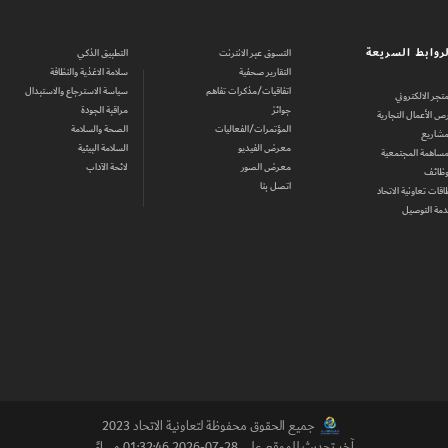
روابط السريعة
التسوق عبر الانترنت
التطبيق الذكي
التقارير صحفية
سلامة الاغذية والنظافة
اتفاقيات/مذكرات تفاهم
سياسة الاسترجاع والاستبدال
متجر الالكتروني
جوائز
مراقبة الجودة
ص الأعمال التجارية
المؤتمرات/الفعاليات
الصحة والسلامة
مشاريع
معرض الفيديو
السلامة البيئية
مساهمة المجتمعية
معرض الصور
لائحة الآداب
وظائف
اتصل بنا
اقات تعاونية الاتحاد
مة التوصيل
جميع الحقوق محفوظة لتعاونية الاتحاد 2023
آخر تحديث للموقع على 28-07-2026 01:32:46 مساءً