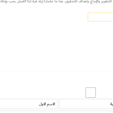
تطوير والإبداع وأهداف للتحقيق، هذا ما علمتنا إياه قيادتنا؛ العمل بحب وإخل
 المحلية من خلال شرائها، ما يسهم بتحقيق اقتصاد مستدام، ومن هذا المن
ح والازدهار لدولتنا الغالية.