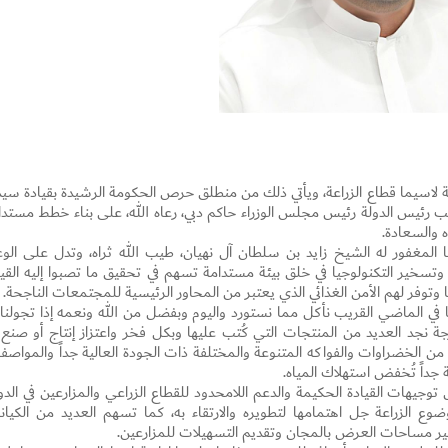
افة لاسيما قطاع الزراعة، ويأتي ذلك من منطلق حرص الحكومة الرشيدة بقيادة سي
رئيس الدولة رئيس مجلس الوزراء حاكم دبي، رعاه الله، على بناء خطط مستدا
ه والسعادة.
 المغفور له الشيخ زايد بن سلطان آل نهيان، طيب الله ثراه، وتدل على الو
ات وتسخير التكنولوجيا في خلق بيئة مستدامة تسهم في تحقيق ما تصبوا إليه القيا
 وتوفر لهم الأمن الغذائي الذي يعتبر من المحاور الرئيسية للمجتمعات الناجحة.
نا في الماضي القريب نأكل مما نستورد واليوم وبفضل من الله ونعمه إذا تجولنا 
جة نجد العديد من المنتجات التي كُتب عليها وبكل فخر واعتزاز إنتاج أو صنع 
Set Youtube Channel ID
 حيث تنتج الإمارات حالياً 45 إلى 50 صنفاً من الخضراوات والفواكه المتنوعة والمختلفة ذات الجودة العالية جداً والموا
ة جداً تُخفض استهلاك المياه.
يهات القيادة الحكيمة والدعم اللامحدود للقطاع الزراعي والمزارعين في الدول
 الزراعة جل اهتمامها لتطويره والارتقاء به، كما تسهم العديد من الكيان
وفير مساحات العرض بالمجان وتقديم التسهيلات للمزارعين.