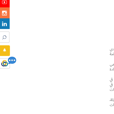
دي
مة
عي
دة
في
في
صفات
ة،
ات