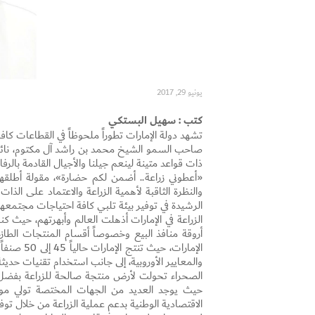
يونيو 29, 2017
كتب : سهيل البستكي
تشهد دولة الإمارات تطوراً ملحوظاً في القطاعات ك
صاحب السمو الشيخ محمد بن راشد آل مكتوم، نائب 
ذات قواعد متينة لينعم جيلنا والأجيال القادمة بالرفا
«أعطوني زراعة.. أضمن لكم حضارة»، مقولة أطلقها
والنظرة الثاقبة لأهمية الزراعة والاعتماد على الذ
الرشيدة في توفير بيئة تلبي كافة احتياجات مجتمعها
الزراعة في الإمارات أذهلت العالم وأبهرتهم، حيث ك
أروقة منافذ البيع وخصوصاً أقسام المنتجات الطاز
الإمارات،
والمعايير الأوروبية، إلى جانب استخدام تقنيات حديث
الصحراء تحولت لأرض منتجة صالحة للزراعة بفضل توج
حيث يوجد العديد من الجهات المختصة تولي موضوع
الاقتصادية الوطنية بدعم عملية الزراعة من خلال ت