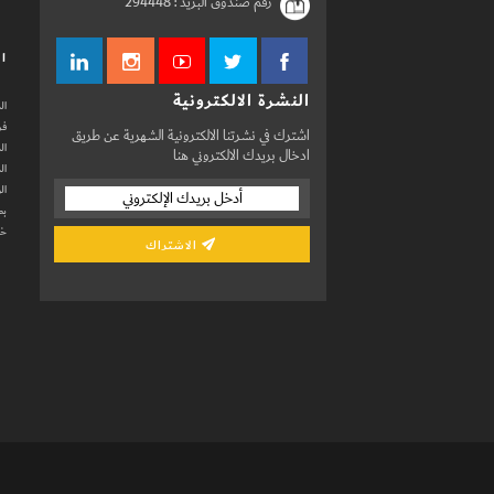
رقم صندوق البريد :
294448
ال
النشرة الالكترونية
ال
فر
اشترك في نشرتنا الالكترونية الشهرية عن طريق
ال
ادخال بريدك الالكتروني هنا
ال
ال
بط
خد
الاشتراك