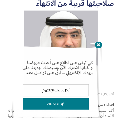
صلاحيتها قريبة من الانتهاء
Set Youtube Channel ID
كي تبقى على اطلاع على أحدث عروضنا
وأخبارنا اشترك الآن وسيصلك جديدنا على
بريدك الإلكتروني … ابقَ على تواصل معنا
أكتوبر 15, 2017
اعداد : مروان القرعان
الاشتراك
أكد السيد سهيل البستكي مدير إدارة التسويق والاتصال في تعاونية
الاتحاد أن التعاونية تطبق معايير مشددة برفع أي سلع تقترب صلاحيتها