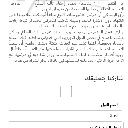
من الانتهاء، بفترة مناسبة، وعدم إخفاء تلك السلع ضمن عروض
التخفيضات التي تعلنها الجمعية من فترة إلى أخرى.
رأى البستكي أن عرض بعض منافذ البيع سلعاً أوشكت صلاحيتها على
الانتهاء دون الإشارة لذلك، وسيلة لتجنب التعرض لخسائر نتيجة إتلاف
تلك السلع عند حلول موعد عدم صلاحيتها للاستخدام.
وتابع: «من المفترض وجود ضوابط تحدد عرض تلك السلع بشكل
مشابه للمتبع في بعض الدول الأوروبية التي تعرض منافذها تلك السلع
بأسعار مخفضة، لكنها تشير عبر لافتات مثبتة وبشكل واضح أن سبب
التخفيضات على تلك السلع اقتراب صلاحيتها من الانتهاء»، لافتاً إلى
وجود أقسام مخصصة لتلك المنتجات، ما يوفر شفافية في عرضها، مع
إتاحة حرية الاختيار بعد ذلك للمستهلكين باتخاذ قرار الشراء من عدمه.
شاركنا بتعليقك