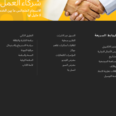
روابط السريعة
التسوق عبر الانترنت
التطبيق الذكي
التقارير صحفية
سلامة الاغذية والنظافة
اتفاقيات/مذكرات تفاهم
سياسة الاسترجاع والاستبدال
متجر الالكتروني
جوائز
مراقبة الجودة
ص الأعمال التجارية
المؤتمرات/الفعاليات
الصحة والسلامة
مشاريع
معرض الفيديو
السلامة البيئية
مساهمة المجتمعية
معرض الصور
لائحة الآداب
وظائف
اتصل بنا
اقات تعاونية الاتحاد
مة التوصيل