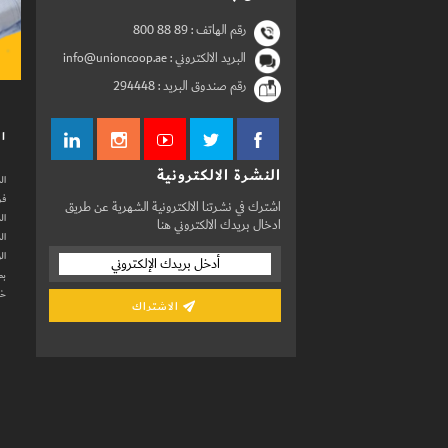
رقم الهاتف :
800 88 89
البريد الالكتروني : info@unioncoop.ae
رقم صندوق البريد :
294448
ال
النشرة الالكترونية
ال
فر
اشترك في نشرتنا الالكترونية الشهرية عن طريق
ال
ادخال بريدك الالكتروني هنا
ال
ال
بط
خد
الاشتراك