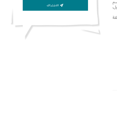
رسم
الاشتراك
ل،
قة
ي أكثر من 31 جهة حكومية
ات جائزة
وي
ية
ورهم
اء
ات
ات