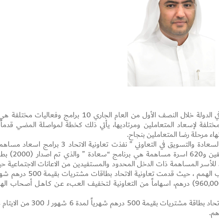
و7 فعاليات ومناشط مختلفة لإسعاد المتعاملين ومرتاديها، يأتي ذلك كخطة لمواصلة المضي قدماً
نهاء مرحلة رضا المتعاملين بنجاح.
ومن جانبه قال السيد سهيل البستكي مدير إدارة السعادة والتسويق في التعاوني ” نفذت تعاونية الاتحاد 3 برامج 
بإجمالي 7 ملايين و860 ألف درهم استفاد منها الفين و620 اسرة مساهمة هي 
قيمة 500 درهم شهريا ولمدة 6 شهور، للأسر المساهمة ذات الدخل المحدود والمستفيدين من الاعانات الاجتماعية 
تم صرف 6 ملايين درهم، وبرنامج “إرادة “- لأصحاب الهمم ، حيث قدمت تعاونية الاتحاد بطاقات مشت
Set Youtube Channel ID
لمدة 6 شهور لـ 320 اسرة بإجمالي مبلغ قدره (960,000) درهم، اسهاماً من التعاونية لـتخفيف العـبء عــن كـاهــل أصحاب ا
واخيراً برنامج ” تمكين” – للأيتام قدمت تعاونية الاتحاد بطاقة مشتريات بقيمة 500 درهم شهرياً لمدة 6 