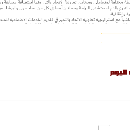
 الاتحاد نحو 7 فعاليات وانشطة مختلفة لمتعاملي ومرتادي تعاونية الاتحاد والتي منها استضافة مسابقة 
ة التبرع بالدم لمستشفى البراحة وحملتان أيضا في كل من اتحاد مول والبرشاء مو
 والثقافية.
اً مع استراتيجية تعاونية الاتحاد بالتميز في تقديم الخدمات الاجتماعية للمنط
دمة المجتمع والمشاركة في التنمية الاجتماعية ودفع عجلة التطور”.
وحول الدعم المجتمعي، قال البستكي دعمت تعاونية الاتحاد خلال النصف المنصرم من العام الجار
وخاصة مادياً ومعنوياً، حيث دعمت نحو 17 جهة مادياً بمبلغ أجمالي نحو 20 مليون و232 ألف درهم إماراتي ومن هذه الجه
ؤولية الاجتماعية، و معرض الإمارات للوظائف، ومشروع بلدية دبي ( تأثيث فلل ذ
 الشيخ خليفه بن زايد آل نهيان للأعمال الإنسانية، و جمعية الإمارات لرعا
الموهوبين، إلى جانب رعاية المؤتمر العالمي 2018 للتدقيق الداخلي، و حملات إفطار صائم، و هيئة تنمية المجتمع (مبادرة سح
 بالمستلزمات المدرسية) والعديد من الجهات الأخرى.
د في نشر التوعية الاجتماعية في المجتمع ونشر الثقافة البناءة وذلك لدعم البن
وم التعاونية برعاية الحملات التسويقية والتوعوية الخاصة بالوزارات والمؤسس
التوعوية على أكياس التسوق أو وضع كاونتر للترويج عن الحملات في المول
ذه الحملات على شاشات نقاط البيع في فروع التعاونية.