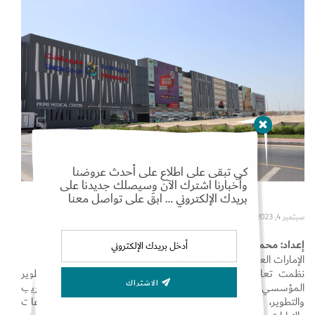
Set Youtube Channel ID
كي تبقى على اطلاع على أحدث عروضنا
وأخبارنا اشترك الآن وسيصلك جديدنا على
بريدك الإلكتروني … ابقَ على تواصل معنا
سبتمبر 4, 2023
إعداد: محمد جودت الرفاعي
الإمارات العربية المتحدة، إمارة دبي:
نظمت تعاونية الاتحاد من خلال إدارة الاستراتيجية والابتكار والتطوير
الاشتراك
المؤسسي دورة تدريبة حول سلامة الأغذية نفذها قسم التدريب
والتطوير، حيث استفاد منها 300 موظف من موظفي القطاعات