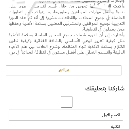
والإدارات والفروع المعنيين بسلامة الأغذية في التعاونية.
وأكدت التعاونية أنها تحرص من خلال قسم التدريب والتطوير على
تنمية وصقل مهارات الموظفين وتطويرها، بما يتواكب مع التطورات
الحاصلة في جميع المجالات والقطاعات، مشيرة إلى أنه تم عقد الدورة
التدريبية لجميع الموظفين والمشرفين المعنيين بسلامة الأغذية وحفظها
ممن يعملون في التعاونية.
وأشارت إلى أن الدورة شملت جميع المحاور الخاصة بسلامة الأغذية
مثل كيفية تعزيز الوعي الأساسي بالنظافة الغذائية وكيفية تطوير
الالتزام بسلامة الأغذية تجاه المنظمة، وشرح العلاقة بين علم الأحياء
الدقيقة والتسمم الغذائي على أفضل مستوى في النظافة الغذائية في دبي،
وإظهار الحاجة إلى ممارسات النظافة الجيدة والممارسات العملية في
الموقع في مجالات إعداد الطعام، وتقديم الفهم الكافي لأنظمة النظافة
المحلية.
اقرأ أكثر
ولفتت بأن إدارة الاستراتيجية والابتكار والتطوير المؤسسي وضعت
ضمن أولوياتها السنوية تدريب الموظفين لصقل مهاراتهم وزيادة
شاركنا بتعليقك
معارفهم في شتى المجالات لرفد مخزونهم المعرفي، حيث أخذت على
عاتقها دعم الاستراتيجية المستقبلية للتعاونية لتحقيق أهدافها المرجوة،
خاصة تلك المتمثلة في نشر التوعية والتثقيف الصحي والغذائي ذات
الصلة.