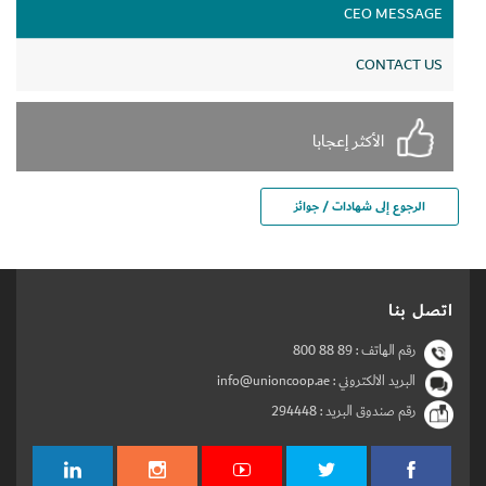
CEO MESSAGE
CONTACT US
الأكثر إعجابا
الرجوع إلى شهادات / جوائز
اتصل بنا
رقم الهاتف :
800 88 89
البريد الالكتروني : info@unioncoop.ae
رقم صندوق البريد :
294448