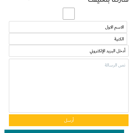
سبق ذلك الكثير من الفعاليات المشتركة التي كان لها عظيم الأثر في
تعزيز ثقافة أضرار المخدرات لدى أفراد المجتمع .
من جانبه أكد محمد جمعة بالرقاد أن جمعية الاتحاد ليست مجرد منفذ
تجاري وإنما لديها الكثير من الأدوار المجتمعية المتنوعة، أبرزها التعاون
مع القيادة العامة لشرطة دبي وبشكل مستمر في العديد من المجالات
وأبرزها المجال التوعوي بأضرار المخدرات .
المصدر : الخليج