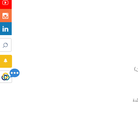
ن)
دة
ت