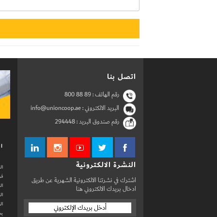
اتصل بنا
رقم الهاتف :
800 88 89
البريد الالكتروني : info@unioncoop.ae
رقم صندوق البريد :
294448
ال
النشرة الالكترونية
ال
فر
اشترك في نشرتنا الالكترونية الشهرية عن طريق
ال
ادخال بريدك الالكتروني هنا
ال
ال
بط