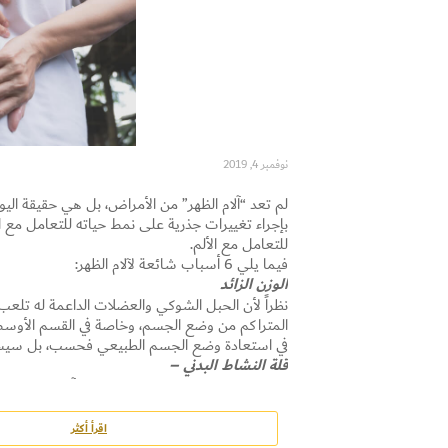
نوفمبر 4, 2019
لم تعد “آلام الظهر” من الأمراض، بل هي حقيقة اليو
بإجراء تغييرات جذرية على نمط حياته للتعامل مع 
للتعامل مع الألم.
فيما يلي 6 أسباب شائعة لآلام الظهر:
الوزن الزائد
نظراً لأن الحبل الشوكي والعضلات الداعمة له تلعب دو
المتراكم من وضع الجسم، وخاصة في القسم الأوسط منه
في استعادة وضع الجسم الطبيعي فحسب، بل سيساعد
قلة النشاط البدني
–
كما يقول المثل “الصحة هي الثروة” وآلام الظهر مؤ
يؤدي إلى “زيادة الوزن”. نمط الحياة الخامل يؤدي
الداعمة للعمود الفقري قوية بما يكفي للحفاظ على
اقرأ أكثر
تحديد الوزن المثالي وطرق مختلفة لتحقيق ذلك.