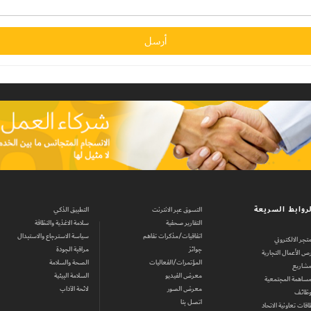
روابط السريعة
التسوق عبر الانترنت
التطبيق الذكي
التقارير صحفية
سلامة الاغذية والنظافة
اتفاقيات/مذكرات تفاهم
سياسة الاسترجاع والاستبدال
متجر الالكتروني
جوائز
مراقبة الجودة
ص الأعمال التجارية
المؤتمرات/الفعاليات
الصحة والسلامة
مشاريع
معرض الفيديو
السلامة البيئية
مساهمة المجتمعية
معرض الصور
لائحة الآداب
وظائف
اتصل بنا
اقات تعاونية الاتحاد