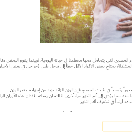
م العصري التي يتعامل معها معظمنا في حياته اليومية. فبينما يقوم البعض منا
المشكلة، يحتاج بعض الأفراد الأقل حظاً إلى تدخل طبي (جراحي في بعض الأحيا
راً رئيسياً في تثبيت الجسم، فإن الوزن الزائد يزيد من إجهاده. يغير الوزن
Set Youtube Channel ID
، مما يؤدي إلى ألم الظهر مرة أخرى. لذلك، لن يساعد فقدان هذه الأوزان الزائ
 أيضاً في تخفيف آلام الظهر
شر حالة صحية سيئة. وهنالك سبب آخر لألم الظهر هو قلة النشاط البدني، مما
 إلى ضعف العضلات وبالتالي ضمورها مع تقدم العمر، لذلك يجب أن تكون العضلا
 الوزن سليماً، ولهذا السبب عليك استشارة الطبيب الذي يمكنه مساعدتك في