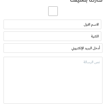
حفظ الموز في الثلاجة: لابد أنك لاحظت أن الموز يصبح طرياً وناضجاً
بشكل سريع عند وضعه بالخارج لبضعة أيام. لتأخير هذه العملية
الطبيعية قليلاً، قم بتخزين الموز في الثلاجة.
نحن واثقون من أن المدونة كانت ممتعة، ولهذا السبب يجب أن تتطلع
إلى الجزء الثاني منها. لا تنس أن تعطينا “أعجبني” و “شارك” هذه
المعلومات مع أصدقائك. اعتني بنفسك وابقى آمنا !!!