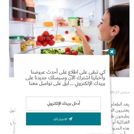
Set Youtube Channel ID
كي تبقى على اطلاع على أحدث عروضنا
وأخبارنا اشترك الآن وسيصلك جديدنا على
بريدك الإلكتروني … ابقَ على تواصل معنا
سبتمبر 17, 2020
يعد الطعام جزءاً مهماً جداً من “حياتنا”، لدرجة أن بعض الناس قد
يعتبرون الطعام هو الحياة نفسها. هذا هو السبب في أن الأشخاص الذين
يطبخون طعامهم يجب أن يكونوا على دراية بطرق تخزين المواد
الاشتراك
الغذائية أو حفظها، لتحافظ على جودتها لأطول فترة ممكنة. سنتناول في
هذه المدونة بعض الطرق الأساسية لحفظ الفواكه والخضروات في
جزأين –