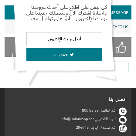
كي تبقى على اطلاع على أحدث عروضنا
وأخبارنا اشترك الآن وسيصلك جديدنا على
CEO MESSAGE
بريدك الإلكتروني … ابقَ على تواصل معنا
Set Youtube Channel ID
CONTACT US
الأكثر إعجابا
الاشتراك
رجوع
اتصل بنا
رقم الهاتف :
800 88 89
البريد الالكتروني : info@unioncoop.ae
رقم صندوق البريد :
294448