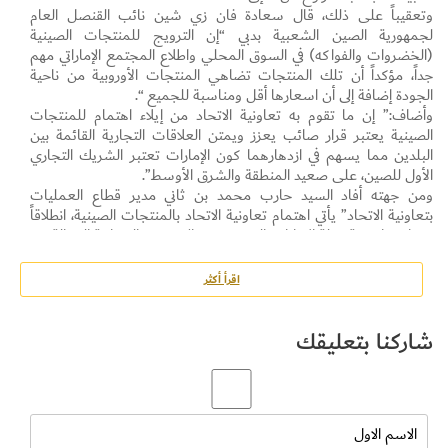
وتعقيباً على ذلك، قال سعادة فان زي شين نائب القنصل العام
لجمهورية الصين الشعبية بدبي “إن الترويج للمنتجات الصينية
(الخضروات والفواكه) في السوق المحلي واطلاع المجتمع الإماراتي مهم
جداً، مؤكداً أن تلك المنتجات تضاهي المنتجات الأوروبية من ناحية
الجودة إضافة إلى أن اسعارها أقل ومناسبة للجميع “.
وأضاف:” إن ما تقوم به تعاونية الاتحاد من إيلاء اهتمام للمنتجات
الصينية يعتبر قرار صائب يعزز ويمتن العلاقات التجارية القائمة بين
البلدين مما يسهم في ازدهارهما كون الإمارات تعتبر الشريك التجاري
الأول للصين، على صعيد المنطقة والشرق الأوسط”.
ومن جهته أفاد السيد حارب محمد بن ثاني مدير قطاع العمليات
بتعاونية الاتحاد” يأتي اهتمام تعاونية الاتحاد بالمنتجات الصينية، انطلاقاً
من استراتيجية دولة الامارات التي تسعى إلى تعزيز الشراكة الفعالة مع
الدول الأخرى و توسعة دائرة علاقاتها وتمتينها خصوصاً من الجانب
الاقتصادي كون توجهها المستقبلي الاستدامة والاحتفاء بأخر برميل نفط
اقرأ أكثر
يتم تصديره للعالم ، مشيراً إلى أن العلاقات الودية والتاريخية هذه التي
ارست دعائمها القيادة الرشيدة تنعكس ايجاباً على المجتمع من نواحي
شاركنا بتعليقك
عدة منها توفير أفضل العروض الترويجية والمنتجات بأسعار تنافسية
وذات جودة عالية والاسهام في توفير مخزون غذائي استراتيجي مستدام.
وأضاف بن ثاني” إن إدارة المشتريات الطازجة قامت بجولة إلى جمهورية
الصين الشعبية بهدف ابرام العقود مع منتجي الخضروات والفواكه
لتوفير أجود المنتجات بأفضل الأسعار ،و تعتزم عقد اتفاقيات تجارية مع
شركات عالمية أخرى لديها على أرض الوطن لتحقيق أعلى معدلات