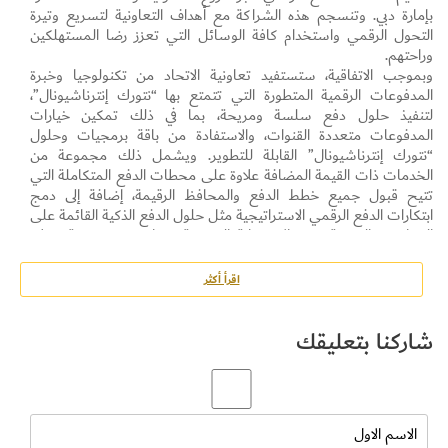
بإمارة دبي. وتنسجم هذه الشراكة مع أهداف التعاونية لتسريع وتيرة
التحول الرقمي واستخدام كافة الوسائل التي تعزز رضا المستهلكين
وراحتهم.
وبموجب الاتفاقية، ستستفيد تعاونية الاتحاد من تكنولوجيا وخبرة
المدفوعات الرقمية المتطورة التي تتمتع بها “نتورك إنترناشيونال”،
لتنفيذ حلول دفع سلسة ومريحة، بما في ذلك تمكين خيارات
المدفوعات متعددة القنوات، والاستفادة من باقة برمجيات وحلول
“نتورك إنترناشيونال” القابلة للتطوير. ويشمل ذلك مجموعة من
الخدمات ذات القيمة المضافة علاوة على محطات الدفع المتكاملة التي
تتيح قبول جميع خطط الدفع والمحافظ الرقيمة، إضافة إلى دمج
ابتكارات الدفع الرقمي الاستراتيجية مثل حلول الدفع الذكية القائمة على
المقاييس الحيوية ورمز الاستجابة السريعة، مما يضمن تجربة عملاء
سريعة وآمنة وسلسة.
وقال محمد الهاشمي، الرئيس التنفيذي لتعاونية الاتحاد: “تمثل الشراكة
اقرأ أكثر
مع نتورك إنترناشيونال علامة فارقة في رحلتنا نحو تعزيز الابتكار في
معاملاتنا والتركيز على سعادة المتعاملين معنا، وذلك من خلال تسخير
شاركنا بتعليقك
قوة التكنولوجيا لإعادة تعريف مشهد البيع بالتجزئة ووضع معايير جديدة
لراحة المستهلك والأمن والكفاءة في المدفوعات”.
وقال جمال النسّاي، مدير عام خدمات التجار لدى “نتورك إنترناشيونال”
في منطقة الشرق الأوسط وشمال أفريقيا: “نتطلع قدماً لهذه الشراكة مع
تعاونية الاتحاد والتي تتيح لنا دمج طيف متنوع من حلول الدفع
المتقدمة، ما يتيح لنا إرساء معايير جديدة لتجربة التسوق لدى العملاء