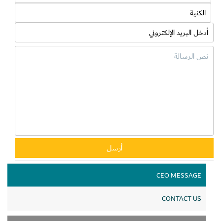
في دولة الإمارات العربية المتحدة. إذ تتماشى هذه الشراكة الاستراتيجية
مع التزامنا المستمر بتقديم حلول دفع مبتكرة ومتكاملة وآمنة سواء عبر
قنوات التجارة الإلكترونية أو داخل منافذ التجزئة”.
والجدير بالذكر أن الشراكة الجديدة بين تعاونية الاتحاد وشركة “نتورك
إنترناشيونال” تعتمد على رؤيتهما المشتركة ومساعيهما لإحداث نقلة
نوعية في تجارب التسوق والدفع لدى المستهلكين، وتمكين الأفراد من
استخدام المزيد من خيارات الدفع المرنة التي تتيح لهم قدرة أوسع على
التحكم بمدفوعاتهم.
CEO MESSAGE
CONTACT US