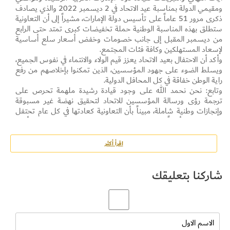
ومقيمي الدولة بمناسبة عيد الاتحاد في 2 ديسمبر 2022 والذي يصادف
ذكرى مرور 51 عاماً على تأسيس دولة الإمارات، مشيراً إلى أن التعاونية
ستطلق بهذه المناسبة الوطنية حملة تخفيضات كبرى تمتد حتى الرابع
من ديسمبر المقبل إلى جانب خصومات وخفض أسعار سلع أساسية
لإسعاد المستهلكين وكافة فئات المجتمع.
وأكد أن الاحتفال بعيد الاتحاد يعزز قيم الولاء والانتماء في نفوس الجميع،
ويسلط الضوء على جهود المؤسسين، الذين تمكنوا بإخلاصهم من رفع
راية الوطن خفاقة في كل المحافل الدولية.
وتابع: نحن نحمد الله على وجود قيادة رشيدة ملهمة تحرص على
ترجمة رؤى ورسالة المؤسسين للاتحاد لتحقيق نهضة غير مسبوقة
وإنجازات وطنية شاملة، مبيناً بأن التعاونية كعادتها في كل عام تحتفل
بعيد الاتحاد تأكيداً على مساهمتها الوطنية والمجتمعية لإسعاد أفراد
المجتمع، حيث ستطلق حملة تخفيضات على 51 سلعة غذائية
أساسية وغير غذائية تعتبر الأكثر استهلاكاً من قبل المستهلكين بنسبة
اقرأ أكثر
خصومات 51% من 30 نوفمبر حتى 4 ديسمبر 2022.
وأضاف بأن التعاونية بدأت احتفالاتها بعيد الاتحاد الـ51 منذ 25 نوفمبر
شاركنا بتعليقك
2022 بإطلاقها لحملة تخفيضات تصل نسبة الخصومات فيها إلى أكثر
من 60% على 1000 سلعة غذائية وغير غذائية وتستمر حتى 4
ديسمبر المقبل، وحملة أخرى تصل نسبة الخصومات فيها إلى 90%
على سلع مختارة من 25 حتى 29 نوفمبر 2022.
وبين بأن حملات ومبادرات تعاونية الاتحاد التي تتزامن مع احتفالات
الدولة بعيد الاتحاد الـ 51 تتماشى مع الأهداف الأساسية لدولة الإمارات