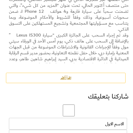
حتى منتصف أكتوبر الحالي، تحت عنوان “المزيد من كل شيء”، والتي
تضمنت سحباً على سيارة فارهة و4 هواتف I Phone 12، ضمن
سحوبات أسبوعية، وذلك وفقاً للشروط والأحكام الموضوعة، وبما
يتناسب مع مسؤوليتها المجتمعية وتشجيع المستهلكين على التسوق
الذكي.
وقد تم إجراء السحب على الجائزة الكبرى “سيارة Lexus IS300 ”
بالإضافة إلى السحب على هاتف ذكي، يوم أمس الأحد في الورقاء سيتي
مول وفقاً للإجراءات القانونية والاشتراطات الموضوعة من قبل الجهات
المعنية بإمارة دبي، خلال حفل نظمته التعاونية، بحضور مدير قسم الرقابة
الميدانية في الدائرة الاقتصادية بدبي، السيد إبراهيم شاهين طاهر، وعدد
من مدراء الإدارات ونوابهم والموظفين في تعاونية الاتحاد.
وفاز بالسيارة الفارهة محمد اسهيلي، فيما فاز بالهاتف الذكي سمر
دهشان، كما كان قد فاز بالسحوبات الأسبوعية الماضية بهواتف ذكية
اقرأ أكثر
من نوع I Phone 12 التي جرت خلال فترة المسابقة من 15 سبتمبر
حتى 15 أكتوبر والتي تم الإعلان عن أسمائهم عبر منصات التعاونية
شاركنا بتعليقك
الاجتماعية سابقاً، كلاً من السيد عبدول كوليتو بالأسبوع الأول، ورمزان
فيروز خان في الأسبوع الثاني، وكادريك كافلك بالأسبوع الثالث.
وأكد الدكتور سهيل البستكي مدير إدارة السعادة والتسويق في تعاونية
الاتحاد أن التعاونية أتاحت الفرصة خلال فترة حملتها الترويجية التي
انطلقت الشهر الماضي لكافة المتسوقين بمختلف جنسياتهم الدخول
للسحب على الجوائز سواء السيارة الفارهة أو الهواتف الذكية في حال
قيامهم بتحميل التطبيق والتسوق بقيمة لا تقل عن 100 درهم فقط،