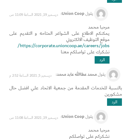
ولفت بأن ما وصلت إليه التعاونية من انتشار واسع وتميز ونجاحات
متواصلة يأتي بظل العمل بروح الفريق الواحد وتكاتف مجلس الإدارة
وسعي الإدارة التنفيذية وكافة الموظفين للارتقاء بآليات العمل والأداء
Union Coop
يقول
:
ديسمبر 19, 2021 الساعة 11:09 ص
الدائم، موجهاً الشكر لجميع المستهلكين الذين تفاعلوا مع الحملة الذكية
وحملوا تطبيق التعاونية للتسوق منها، مؤكداً على استمرارية طرح
مرحبا محمد
العروض الترويجية والجوائز السنوية والدورية التي تسعد المستهلكين.
يمكنكم الاطلاع على الشواغر المتاحه و التقديم على
موقع التوظيف الالكتروني
https://corporate.unioncoop.ae/careers/jobs/
نشكرك على تواصلكم معنا
الرد
محمد عطاالله عابد محمد
يقول
:
ديسمبر 5, 2021 الساعة 2:52 م
بالنسبة للخدمات المقدمة من جمعية الاتحاد علي افضل حال
مشكورين
الرد
Union Coop
يقول
:
ديسمبر 19, 2021 الساعة 11:08 ص
مرحبا محمد
نشكركم على تواصلكم