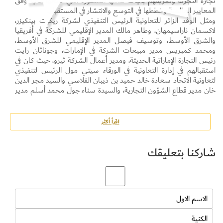
تجارة التجزئة وتعريفهم بآليات عملها المتطورة التي تتبعها حالياً وفق
المعايير العالمية وخططها في التوسع والانتشار في المستقبل.
ومثل الوفد الزائر للتعاونية الرئيس التنفيذي لشركة ريكيت بينكيزر،
لاكسمان ناراسيمهان، وطاهر مالك المدير الإقليمي للشركة في أفريقيا
والشرق الأوسط، وتوسيف فيصل المدير الإقليمي للشرق الأوسط،
ومحمد كمبريس مدير مبيعات الشركة في الإمارات، وجوناثان رايت
رئيس التجارة الإماراتية الحديثة، ومدير أعمال الشركة ثيرو، حيث كان في
استقبالهم في إدارة التعاونية في الورقاء سيتي مول الرئيس لتنفيذي
لتعاونية الاتحاد سعادة خالد حميد بن ذيبان الفلاسي والسيد مجر الدين
خان مدير قطاع الشؤون التجارية، والسيدة سناء جول محمد أسلم مدير
قسم تطوير الشؤون التجارية.
وقدم الرئيس لتنفيذي للتعاونية سعادة خالد حميد بن ذيبان الفلاسي
شرحاً مفصلاً للوفد الزائر خلال اجتماعه معهم عن أهم الخدمات التي
اقرأ أكثر
تقدمها التعاونية للمتسوقين، وأهم ما تقوم به من ممارسات للتوسع
والانتشار وما تتبعه من استراتيجيات وخطط في عملياتها الحالية كأكبر
شاركنا بتعليقك
التعاونيات الاستهلاكية في مجال قطاع تجارة التجزئة، إضافة إلى اطلاعهم
على العديد من المعلومات حول ثقافة تجارة التجزئة في تعاونية الاتحاد
والحلول الرقمية التي تتبعها لتقديم السلع للمستهلكين، كما تم بحث
سبل تعزيز التعاون التجاري بين الطرفين للمستقبل القريب.
بدوره، قام السيد مجر الدين خان مدير قطاع الشؤون التجارية، والسيدة
سناء جول محمد أسلم مدير قسم تطوير الشؤون التجارية بتنظيم جولة
للوفد الزائر في فرع تعاونية الاتحاد في الورقاء سيتي مول قدموا خلالها
آليات ترتيب السلع وتصنيفاتها والبيع وطرح العروض الترويجية لإسعاد