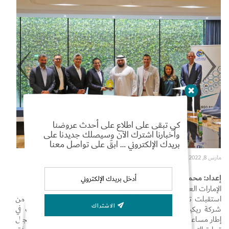
Set Youtube Channel ID
كي تبقى على اطلاع على أحدث عروضنا
وأخبارنا اشترك الآن وسيصلك جديدنا على
بريدك الإلكتروني … ابقَ على تواصل معنا
مارس 8, 2022
إعداد: محمد جودت الرفاعي
الإمارات العربية المتحدة، إمارة دبي:
استقبلت تعاونية الاتحاد أكبر التعاونيات الاستهلاكية بالدولة، وفداً من
الاشتراك
شركة ريكيت بينكيزر إحدى أهم العلامات التجارية العالمية، وذلك في
إطار مساعي التعاونية إلى تعزيز الشراكات مع الشركات الرائدة في مجال