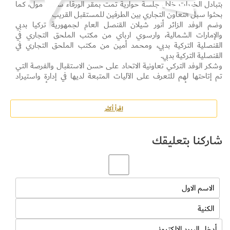
بتبادل الخبرات خلال جلسة حوارية تمت بمقر الورقاء سيتي مول، كما
بحثوا سبل التعاون التجاري بين الطرفين للمستقبل القريب.
وضم الوفد الزائر أنور شيلان القنصل العام لجمهورية تركيا بدبي
والإمارات الشمالية، وارسوي ارباي من مكتب الملحق التجاري في
القنصلية التركية بدبي، ومحمد أمين من مكتب الملحق التجاري في
القنصلية التركية بدبي.
وشكر الوفد التركي تعاونية الاتحاد على حسن الاستقبال والفرصة التي
تم إتاحتها لهم للتعرف على الآليات المتبعة لديها في إدارة واستيراد
المنتجات وأحدث تقنيات التوريد المستخدمة، مؤكدين بأن زيارتهم
للتعاونية تأتي ضمن جدول زياراتهم لإمارة دبي، وذلك لفتح آفاق للتعاون
بالمستقبل بينهم وبين التعاونية لكون تعاونية الاتحاد تعتبر منصة
اقرأ أكثر
عالمية من حيث تنوع المنتجات.
شاركنا بتعليقك