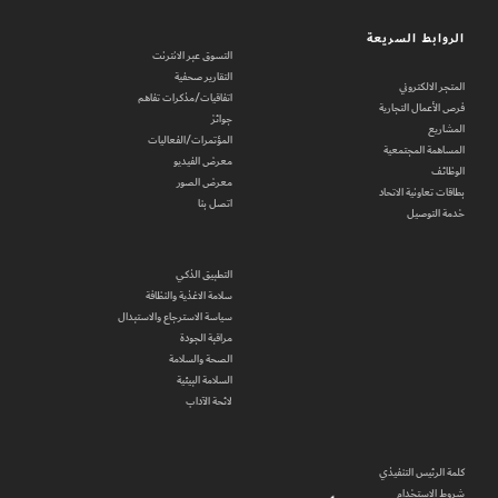
الروابط السريعة
التسوق عبر الانترنت
التقارير صحفية
المتجر الالكتروني
اتفاقيات/مذكرات تفاهم
فرص الأعمال التجارية
جوائز
المشاريع
المؤتمرات/الفعاليات
المساهمة المجتمعية
معرض الفيديو
الوظائف
معرض الصور
بطاقات تعاونية الاتحاد
اتصل بنا
خدمة التوصيل
التطبيق الذكي
سلامة الاغذية والنظافة
سياسة الاسترجاع والاستبدال
مراقبة الجودة
الصحة والسلامة
السلامة البيئية
لائحة الآداب
كلمة الرئيس التنفيذي
شروط الاستخدام