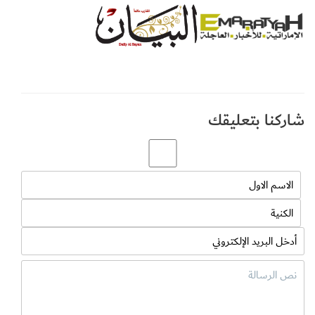
زيارة فروعنا الـ 13 المنتشرة في دبي والموزعة على المناطق التالية
السطوة، والراشدية، والحمرية، والطوار، والكرامة، وجميرا، والعوير،
والوصل، وأم سقيم، والمدينة العالمية، والبرشاء ومردف ومنطقة الممزر
(كووب)، بالإضافة للفروع الثلاثة في عجمان.
شاركنا بتعليقك