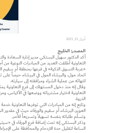
أبريل 21, 2021
المصدر: الخليج
أكد الدكتور سهيل البستكي مدير إدارة السعادة وال
التعاونية أطلقت العديد من المبادرات النوعية من أ
«عربة التسوق الذكية» في فرعها بمنطقة أم سقيم ال
اتحاد مول، والبرشاء المول في البرشاء، حرصاً 
انتهائه من عملية الشراء ومرافقته إلى سيارته.
وقال إنه منذ دخول المستهلك إلى فرع التعاونية يم
التعاونية لاختيار مشترياته ووضعها في الأكياس، ومن
الذروة.
وتابع إنه من المبادرات التي توفرها التعاونية خدمة
العوير، البرشاء، أم سقيم والورقاء، حيث في مقدور 
وتسلّم طلباته بنفسه تسهيلاً وتسريعاً للأمر.
الساعة لتقليل حدة الازدحام والمحافظة على الإجراءا