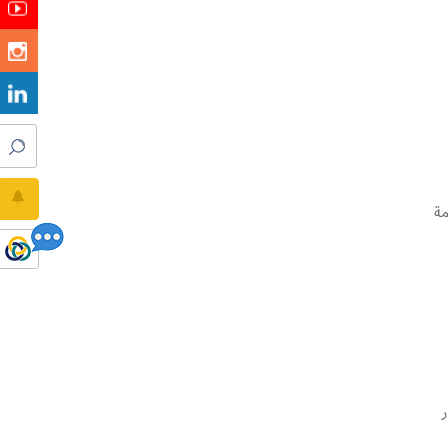
مة
 مدار