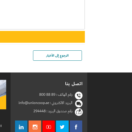
الرجوع إلى الأخبار
اتصل بنا
رقم الهاتف :
800 88 89
البريد الالكتروني : info@unioncoop.ae
رقم صندوق البريد :
294448
ال