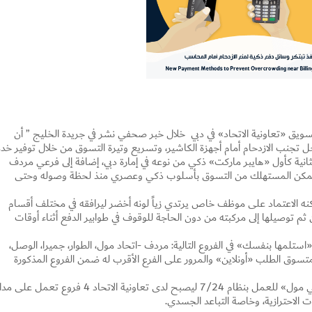
تسويق «تعاونية الاتحاد» في دبي خلال خبر صحفي نشر في جريدة الخليج ” أن
جل تجنب الازدحام أمام أجهزة الكاشير، وتسريع وتيرة التسوق من خلال توفير خد
ثانية كأول «هايبر ماركت» ذكي من نوعه في إمارة دبي، إضافة إلى فرعي مردف
على تمكن المستهلك من التسوق بأسلوب ذكي وعصري منذ لحظة وصوله وحتى
كنه الاعتماد على موظف خاص يرتدي زياً لونه أخضر ليرافقه في مختلف أقسام
 ثم توصيلها إلى مركبته من دون الحاجة للوقوف في طوابير الدفع أثناء أوقات
Set Youtube Channel ID
 «استلمها بنفسك» في الفروع التالية: مردف -اتحاد مول، الطوار، جميرا، الوصل،
المتسوق الطلب «أونلاين» والمرور على الفرع الأقرب له ضمن الفروع المذكورة
وذكر البستكي إنه تمت إضافة فرع الورقاء في «سيتي مول» للعمل بنظام 7/24 ليصبح لدى تعاونية الاتحاد 4 فروع تعمل على
ت الاحترازية، وخاصة التباعد الجسدي.