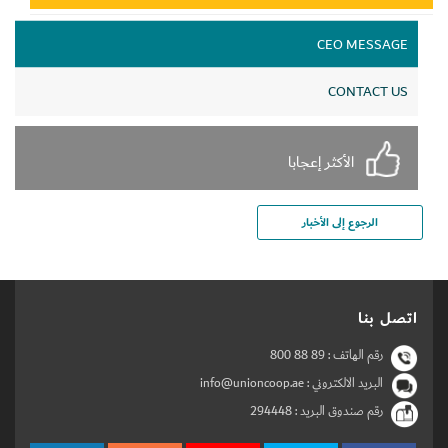
ومتجرنا الإلكتروني. إضافة إلى التطبيق الذكي
CEO MESSAGE
“.
وأشار ”
يمكن للمرء أن يتوقع المزيد من
CONTACT US
التغييرات والتحديثات في المستقبل للمتجر
الالكتروني، حيث يتعين علينا مواكبة التكنولوجيا
الأكثر إعجابا
المتغيرة لجعل تجربة الزبائن أفضل، موضحاً أن
التعاونية تخطط لتوسيع حملاتها الترويجية
الرجوع إلى الأخبار
الحصرية عبر الإنترنت كما سيتم توسيع خدمة
التوصيل إلى المنازل للوصول إلى إمارة أبو
ظبي ورأس الخيمة
“.
اتصل بنا
رقم الهاتف :
800 88 89
البريد الالكتروني : info@unioncoop.ae
رقم صندوق البريد :
294448