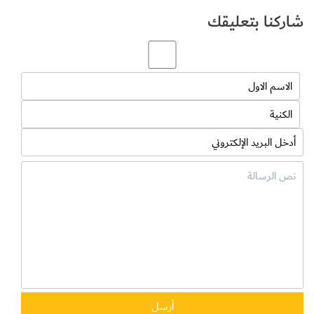
متجرنا على الإنترنت، حيث سيحصل الزبون
شاركنا بتعليقك
على كل ما يطلبه بنقرة زر واحدة
.
وقال الرئيس التنفيذي ”
نستخدم تقنيات
متطورة في متجرنا الالكتروني لتقديم تجربة
تسوق فريدة من نوعها للزبائن، حيث تم دمج
بطاقات التميز في المتجر الإلكتروني مما يمكن
حاملي بطاقات تميز (الذهبية والفضية)
الاستمتاع بالعروض الترويجية أثناء التسوق
وجمع النقاط في نفس الوقت. إضافة إلى ذلك،
ومن أجل الوصول إلى المستهلكين بشكل
أفضل، فقد أنشأنا تعاوناً مع الأسواق الرقمية
الشهيرة مثل سوق دوت كوم،
ايلغروسر،
انستاشوب
، دكاني، نون. كوم، كما نستخدم أيضاً
وسائل التواصل الاجتماعي للترويج لمنتجاتنا