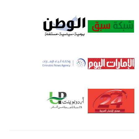
خلال شهري يناير وفبراير 2019 نحو 5 ملايين
درهم، ونتوقع مبيعات بنحو 30 مليون درهم مع
نهاية العام الجاري
بما يمثل ضعف مبيعاته تقريباً
لعام 2018 التي بلغت 15 مليون و800 ألف
درهم إماراتي، وتؤكد هذه الزيادة صوابية
الخطط الاستراتيجية المتبعة لمواكبة التطورات
واتباع المعايير العالمية في تطوير الأعمال
واستدامتها”.
وأضاف ” يوجد حالياً نحو 22 ألف و357 ألف
سلعة متوفرة على المتجر الالكتروني ونتطلع
لتوفير نحو 60 ألف سلعة بنهاية العام الجاري
وأكثر من 200 ألف سلعة بنهاية عام 2020،
موضحاً أن الهدف من ذلك توفير
تجربة تسوق
متكاملة
للزبائن
وخالية من المتاعب من خلال