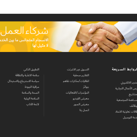
روابط السريعة
التسوق عبر الانترنت
التطبيق الذكي
التقارير صحفية
سلامة الاغذية والنظافة
اتفاقيات/مذكرات تفاهم
سياسة الاسترجاع والاستبدال
متجر الالكتروني
جوائز
مراقبة الجودة
ص الأعمال التجارية
المؤتمرات/الفعاليات
الصحة والسلامة
مشاريع
معرض الفيديو
السلامة البيئية
مساهمة المجتمعية
معرض الصور
لائحة الآداب
وظائف
اتصل بنا
اقات تعاونية الاتحاد
مة التوصيل