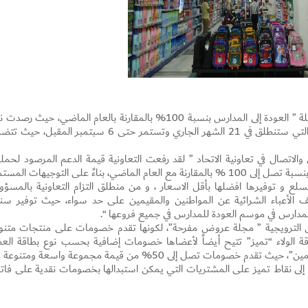
كشف تعاونية الاتحاد عن أنها رفعت نسبة دعم حملة ” العودة إلى المدارس بنسبة 100% بالمقارنة بالعام الماضي، حيث ر
3 ملايين درهم لدعم حمله «العودة إلى المدارس» التي ستنطلق في 21 الشهر الجاري وتستمر حتى 6 سبتمبر المقبل
لاتصال في تعاونية الاتحاد ” لقد رفعت التعاونية قيمة الدعم المرصود لحملة
العودة إلى المدارس” 2016 بنحو 1.5 ملايين درهم بنسبة تصل إلى 100 % بالمقارنة مع العام الماضي، بناءً على التوجيهات الم
لع و توفيرها افضلها بأقل الاسعار ، و من منطلق التزام التعاونية بالمسؤولي
الأعباء الشرائية عن المواطنين والمقيمين على حد سواء، حيث توفير سنوي
Set Youtube Channel ID
مدارس في موسم العودة للمدارس في جميع فروعها “.
 الترويجية ” مجلة عروض مفرحة”، لكونها تقدم خصومات على منتجات متنو
قة الولاء “تميز” تتيح أيضاً لأعضاها خصومات إضافية بحسب نوع بطاقة الع
“البطاقة الذهبية للمساهمين والفضية لغير المساهمين”، حيث تقدم خصومات تصل إلى 50% من قيمة مجموعة واسعة ومت
 إلى نقاط تميز على المشتريات التي يمكن استبدالها بخصومات نقدية على فاتو