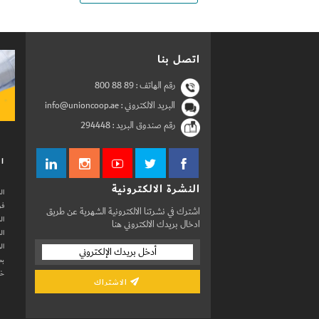
اتصل بنا
رقم الهاتف :
800 88 89
البريد الالكتروني : info@unioncoop.ae
رقم صندوق البريد :
294448
ال
النشرة الالكترونية
ال
فر
اشترك في نشرتنا الالكترونية الشهرية عن طريق
ال
ادخال بريدك الالكتروني هنا
ال
ال
بط
خد
الاشتراك