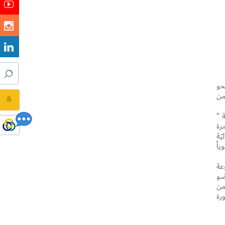
صدت نحو
، حيث تتضمن
 ”
ستمرة
ّة
اً
عة
ضو
نوعة من
رة