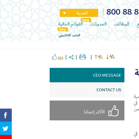
800 88 
العربية
ع
الوظائف
المدونات
القوائم المالية
المتجر الالكتروني
(0)
ة
CEO MESSAGE
CONTACT US
ية
في
من
الأكثر إعجابا
في