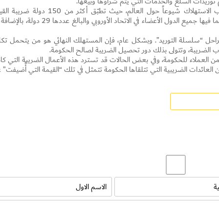
توريدات السلع والخدمات التي يتم شراؤها وبيعها.
ضريبة القيمة المضافة هي واحدة من أكثر ضرائب الاستهلاك شيوعاً حول العالم، حيث تطبّق أكثر من 150 د
المضافة (أو ما يعادلها: ضريبة السلع والخدمات)، بما فيها جميع الدول الأعضاء في الاتحاد الأوروبي والبالغ عددها 
احل “سلسلة التوريد”. وبشكل عام، فإن المستهلك النهائي هو من يتحمل تكل
 الضريبة، وتتولى بذلك دور تحصيل الضريبة لصالح الحكومة.
من العملاء للحكومة، وفي بعض الحالات قد تسترد هذه الأعمال الضريبة التي كا
 من العائدات الضريبية التي تتلقاها الحكومة تتمثل في تلك “القيمة التي أًضيفت” ع
Set Youtube Channel ID