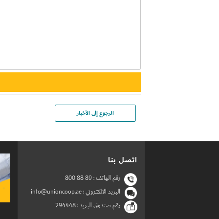
الرجوع إلى الأخبار
اتصل بنا
رقم الهاتف :
800 88 89
البريد الالكتروني : info@unioncoop.ae
رقم صندوق البريد :
294448