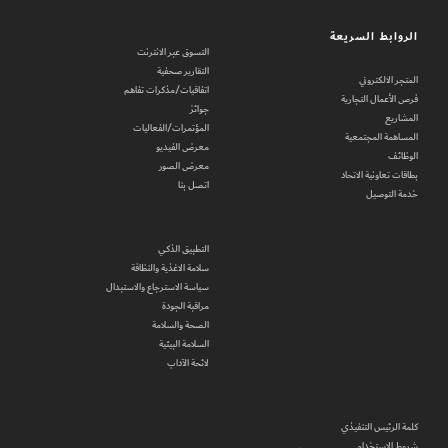
الروابط السريعة
التسوق عبر الانترنت
التقارير صحفية
المتجر الالكتروني
اتفاقيات/مذكرات تفاهم
فرص الأعمال التجارية
جوائز
المشاريع
المؤتمرات/الفعاليات
المساهمة المجتمعية
معرض الفيديو
الوظائف
معرض الصور
بطاقات تعاونية الاتحاد
اتصل بنا
خدمة التوصيل
التطبيق الذكي
سلامة الاغذية والنظافة
سياسة الاسترجاع والاستبدال
مراقبة الجودة
الصحة والسلامة
السلامة البيئية
لائحة الآداب
كلمة الرئيس التنفيذي
شروط الاستخدام