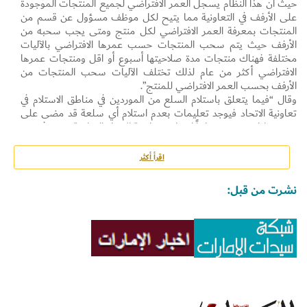
حيث أن هذا النظام يسجل العمر الافتراضي لجميع المنتجات الموجودة
على الأرفف في التعاونية مما يتيح لكل موظف مسؤول عن قسم من
المنتجات بمعرفة العمر الافتراضي لكل منتج ومتى يجب سحبه من
الأرفف حيث يتم سحب المنتجات حسب عمرها الافتراضي بالآليات
مختلفة فهناك منتجات مدة صلاحيتها أسبوع أو اقل ومنتجات عمرها
الافتراضي أكثر من عام لذلك تختلف الآليات سحب المنتجات من
الأرفف بحسب العمر الافتراضي للمنتج”.
وقال “فيما يتعلق باستلام السلع من الموردين في مناطق الاستلام في
تعاونية الاتحاد فيوجد تعليمات بعدم استلام أي سلعة قد مضى على
تصنيعها فترة محددة وفقاً لمعايير تعاونية الاتحاد الصارمة، حيث في هذه
الحالة نرفض استلامها ويتم ارجاعها للمورد، كما تلزم تعاونية الاتحاد
الموردين بتوريد السلع المُنتجة حديثاً، موضحاً أن تعاونية الاتحاد تحرص
اقرأ أكثر
كل الحرص على توفير أفضل المنتجات والسلع لمستهلكيها لكون
هدفنا اسعاد المستهلك من خلال تقديم أفضل المنتجات بأقل الأسعار
نشرت من قبل:
وتوفير أفضل الخدمات”.
وحول الإجراءات المتبعة داخل التعاونية في تطبيق الصحة والسلامة
العامة، أوضح بن ثاني “أن هناك العديد من الإجراءات التي يتم مراعاتها
بخصوص البضائع الواردة إلى التعاونية حيث يتم أولاً فحص المركبات
والبضائع بعناية فائقة لضمان نظافتها ومطابقتها لإجراءات ولوائح
الصحة والسلامة المهنية المعمول بها في تعاونية الاتحاد (الجودة، النوع،
خلوها من الآفات)، وبعد التأكد من مطابقتها لتلك المواصفات يتم نقل
البضائع المستوفية للشروط على الفور لمنطقة التخزين المخصصة لها
للحفاظ على جودتها ونوعيتها وسلامتها ، حيث يتم تخزين كل سلعة