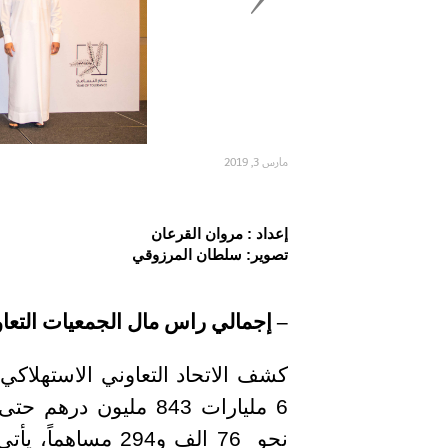
مارس 3, 2019
إعداد : مروان القرعان
تصوير: سلطان المرزوقي
– إجمالي راس مال الجمعيات التعاونية في الدولة ب
كشف الاتحاد التعاوني الاستهلاكي 
6 مليارات
843
نحو 76 الف و294 م