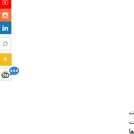
ت
ات
ها