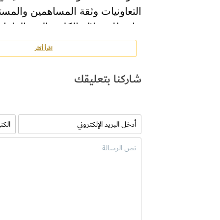
التعاونيات وثقة المساهمين والمس
جاء ذلك خلال الكلمة التي القاها
بالإنابة عن الاتحاد التعاوني الاست
اقرأ أكثر
عشر لحماية المستهلك، تحت شعا
فعاليات مهرجان التعاونيات للت
سوق 
شاركنا بتعليقك
وقال ” يأتي نجاح التعاونيات الاس
اللامحدود الذي تقدمه القيادة ا
نهيان ، رئيس الدولة “حفظه الله
رئيس الدولة رئيس مجلس الوزراء 
المؤسس المغفور له الشيخ زايد بن
وأضاف البستكي ” يأتي إطلاق شعار
على التوالي، لأهمية أمن المسته
الإلكتروني، لأجل مواكبة الجديد في