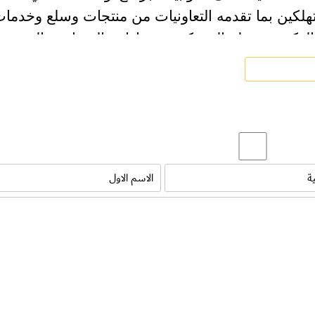
تهلكين بما تقدمه التعاونيات من منتجات وسلع وخدمات
 الدكتور سهيل البستكي مديرإدارة السعادة والتسوي
هلاكي
بمناسبة حفل افتتاح فعاليات اليوم الخليجي الراب
ر “نحو تسوق إلكتروني آمن للمستهلك”، وانطلا
الرابع والعشرون”.
تهلاكية في دولة الإمارات العربية المتحدة بفضل الدع
لرشيدة بقيادة صاحب السمو الشيخ خليفه بن زايد آ
”، وصاحب السمو الشيخ محمد بن راشد آل مكتوم نائ
حاكم دبى “رعاه الله”، التى أرسى دعائمها القائ
 سلطان آل نهيان “رحمه الله” .
 “نحو تسوق إلكتروني آمن للمستهلك” للدورة الثالث
لك مع التطور الكبير الملحوظ والملموس في الجان
 عالم تجارة التجزئة”.