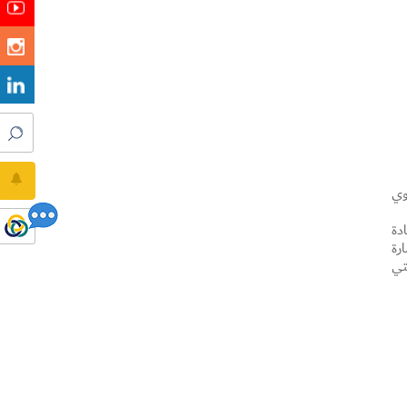
وي
دة
ارة
تي