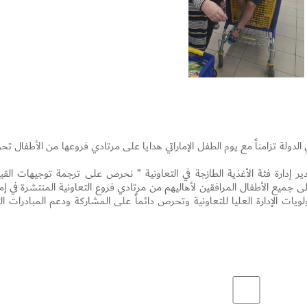
ي الدولة تزامناً مع يوم الطفل الإماراتي هدايا على مرتادي فروعها من الأطفال تح
 إدارة فئة الأغذية الطازجة في التعاونية ” نحرص على ترجمة توجيهات القيا
Set Youtube Channel ID
أرض الواقع حيث وزعنا 500 هدية على جميع الأطفال المرافقين لأهاليهم من مرتادي فروع التعاونية المنتشرة في إم
يات الإدارة العليا للتعاونية وتحرص دائماً على المشاركة ودعم المبادرات ال