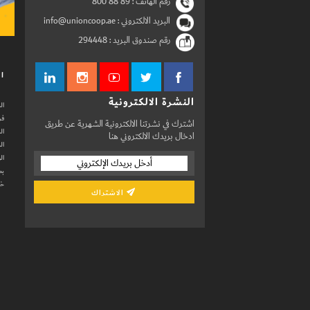
رقم الهاتف :
800 88 89
البريد الالكتروني : info@unioncoop.ae
رقم صندوق البريد :
294448
ال
النشرة الالكترونية
ال
فر
اشترك في نشرتنا الالكترونية الشهرية عن طريق
ال
ادخال بريدك الالكتروني هنا
ال
ال
بط
خد
الاشتراك