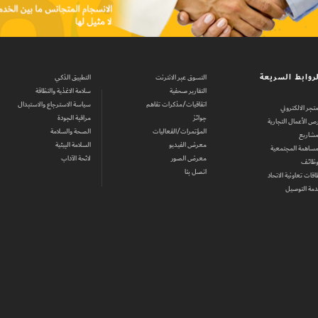
روابط السريعة
التسوق عبر الانترنت
التطبيق الذكي
التقارير صحفية
سلامة الاغذية والنظافة
اتفاقيات/مذكرات تفاهم
سياسة الاسترجاع والاستبدال
متجر الالكتروني
جوائز
مراقبة الجودة
ص الأعمال التجارية
المؤتمرات/الفعاليات
الصحة والسلامة
مشاريع
معرض الفيديو
السلامة البيئية
مساهمة المجتمعية
معرض الصور
لائحة الآداب
وظائف
اتصل بنا
اقات تعاونية الاتحاد
مة التوصيل