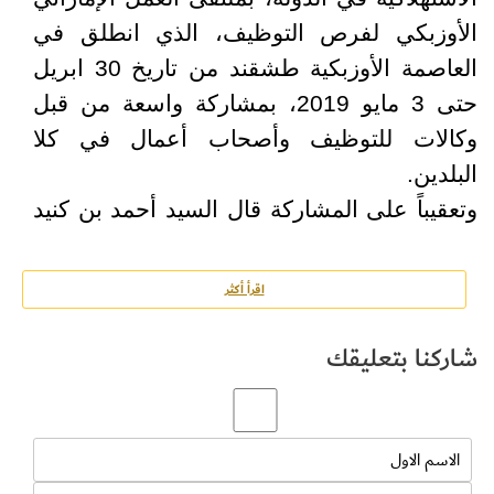
الأوزبكي لفرص التوظيف، الذي انطلق في
العاصمة الأوزبكية طشقند من تاريخ 30 ابريل
حتى 3 مايو 2019، بمشاركة واسعة من قبل
وكالات للتوظيف وأصحاب أعمال في كلا
البلدين.
وتعقيباً على المشاركة قال السيد أحمد بن كنيد
مدير إدارة الموارد البشرية والتوطين في
التعاونية “تهدف تعاونية الاتحاد ككيان وطني
اقرأ أكثر
اقتصادي رائد من المشاركة في الملتقى
شاركنا بتعليقك
الإسهام في تفعيل العلاقات الثنائية بين الدولتين
وخاصة في مجال التوظيف والعمل ورفد سوق
العمل الإماراتي بالعمالة الماهرة وشبة الماهرة
من جمهورية أوزبكستان في قطاعات اقتصادية
متنوعة وذلك من خلال بناء شراكة بين شركات