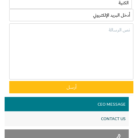
القطاع الخاص ووكالات التوظيف والتدريب
والتأهيل في البلدين.
افتتح ملتقى العمل الإماراتي الأوزبكي معالي
ناصر بن ثاني الهاملي وزير الموارد البشرية
والتوطين برفقة سعادة الدكتور عمر النعيمي
وسعادة عائشة بالحرفية، وتضمن الملتقى لقاء
بعدد من وزراء الحكومة الأوزبكية.
ويعتبر الملتقى أحد مخرجات خطة تفعيل
الشراكة بين دولة الإمارات وجمهورية
أوزبكستان في مجالات العمل تنفيذاً لبروتوكول
CEO MESSAGE
التعاون المبرم بين حكومتي البلدين في شهر
أبريل الماضي.
CONTACT US
حيث تم عقد ورش وجلسات عمل بين وكالات
التوظيف الاماراتية والاوزبكية اثمرت عن توقيع