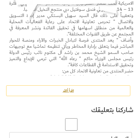
الامريكية تحت شعار “استراتيجيات إدارة المخاطر” الذي أقيم في الفترة
13 – 14 ديسمبر في فندق سوفتيل دبي منتجع النخيل آند سبا.
وتعقيباً على ذلك قال السيد سهيل البستكي مدير إدارة التسويق
والاتصال ” تحرص تعاونية الاتحاد على رعاية الفعاليات المحلية
والعالمية من منطلق اسهامها في تحقيق الفائدة ونشر المعرفة في
المجتمع عن طريق القنوات المختلفة”.
وأضاف ” يعد المنتدى فرصة لتبادل الخبرات والآراء ومنصة للحوار
المباشر فيما يتعلق بإدارة المخاطر ويأتي تنظيمه تماشيا مع توجيهات
صاحب السمو الشيخ محمد بن راشد آل مكتوم نائب رئيس الدولة
رئيس مجلس الوزراء حاكم ” رعاه الله” التي ترمي للإبداع والتميز
وتحقيق الاستدامة في القطاعات كافة”.
حضر المنتدى من تعاونية الاتحاد كل من:
– السيد ياسر النجار – مدير إدارة الرقابة الداخلية
– السيد سهيل البستكي – مدير إدارة التسويق والاتصال
– السيد أحمد إبراهيم – مدير إدارة المالية والحسابات
اقرأ أكثر
– السيد ماجد البحري – نائب مدير إدارة المالية والحسابات
– السيد شعيب الحمادي -مدير قسم التسويق
شاركنا بتعليقك
– السيد محمد حمزة ضابط امتثال ومخاطر
– السيد أحمد برغوثي ضباط أمثال ومخاطر اول
– السيدة ريما مراقب مالي
– السيدة هوما أمين ضابط امتثال ومخاطر، وعدد من موظفي التعاونية.
وشهدت فعاليات المنتدى سلسلة من الجلسات وورش العمل