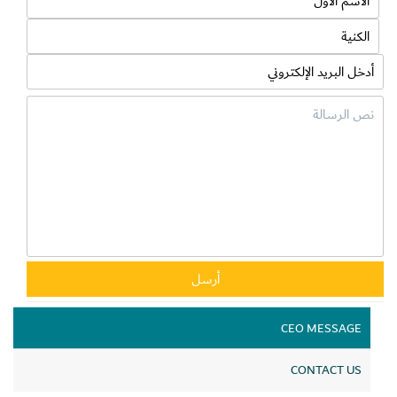
بمشاركة نخبة من المختصين والخبراء والمسؤولين وصناع القرار لنشر
ثقافة إدارة المخاطر وتبادل الأفكار والخبرات ونشر الوعي حول إدارة
المخاطر والتعريف بها وبأهميتها في العمل المؤسسي.
CEO MESSAGE
CONTACT US