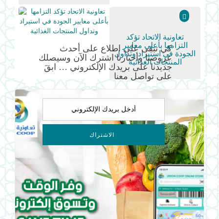
تعاونية الاتحاد تؤكد
التزامها بأعلى معايير
الجودة في استيراد وتداول
كي تبقى على اطلاع على أحدث
المنتجات الغذائية
عروضنا وأخبارنا اشترك الآن وسيصلك
جديدنا على بريدك الإلكتروني … ابقَ
على تواصل معنا
%38 نسبة التوطين و25%
عناصر نسائية في تعاونية
الاتحاد
الاشتراك
أطفال مدرسة إم إس بي
الخاصة يزورون تعاونية
الاتحاد لتعزيز التعلم