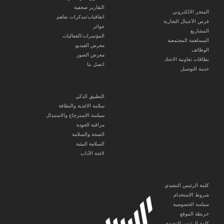
التقارير صحفية
المتجر الالكتروني
اتفاقيات/مذكرات تفاهم
فرص الأعمال التجارية
جوائز
المشاريع
المؤتمرات/الفعاليات
المساهمة المجتمعية
معرض الفيديو
الوظائف
معرض الصور
بطاقات تعاونية الاتحاد
اتصل بنا
خدمة التوصيل
التطبيق الذكي
سلامة الاغذية والنظافة
سياسة الاسترجاع والاستبدال
مراقبة الجودة
الصحة والسلامة
السلامة البيئية
لائحة الآداب
كلمة الرئيس التنفيذي
شروط الاستخدام
سياسة الخصوصية
خريطة الموقع
كلمة الرئيس التنفيذي