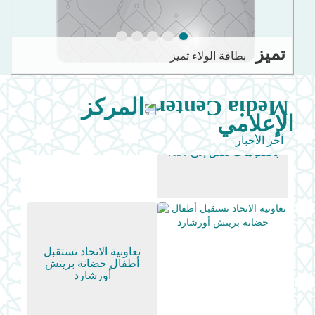
5
4
3
2
1
تميز
ت
| بطاقة الولاء تميز
المركز
تعاونية الاتحاد تطلق
الإعلامي
عروض اليوم الوطني الـ54
بخصومات تصل إلى 50%
آخر الأخبار
تعاونية الاتحاد تستقبل
أطفال حضانة بريتش
أورشارد
Set Youtube Channel ID