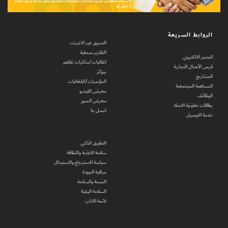
الروابط السريعة
التسوق عبر الانترنت
التقارير صحفية
المتجر الالكتروني
اتفاقيات/مذكرات تفاهم
فرص الأعمال التجارية
جوائز
المشاريع
المؤتمرات/الفعاليات
المساهمة المجتمعية
معرض الفيديو
الوظائف
معرض الصور
بطاقات تعاونية الاتحاد
اتصل بنا
خدمة التوصيل
التطبيق الذكي
سلامة الاغذية والنظافة
سياسة الاسترجاع والاستبدال
مراقبة الجودة
الصحة والسلامة
السلامة البيئية
لائحة الآداب