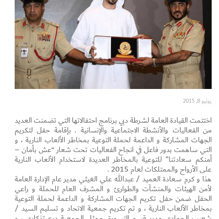
Set Youtube Channel ID
يونيو 8, 2015
اختتمت القيادة العامة لشرطة دبي برنامج احتفالاتها التي تضمنت العديد
من الفعاليات والأنشطة الاجتماعية والإنسانية . بإقامة حفل لتكريم
الجهات المشاركة و الداعمة لحملة التوعية بمخاطر الألعاب النارية ، و
التي ساهمت بدور فاعل في انجاح الفعاليات تحت شعار “عش بأمان –
أمنكم سعادتنا” للتوعية بالمخاطر العديدة لاستخدام الألعاب النارية
على الأرواح والممتلكات لعام 2015 .
هذا و كرم سعادة العميد / عبدالله علي الغيثي مدير عام الإدارة العامة
لأمن الهيئات والمنشآت والطوارئ و المشرف العام للحملة و راعي
الحفل ضمن حفل تكريم الجهات المشاركة و الداعمة لحملة التوعية
بمخاطر الألعاب النارية ، و تم تكريم جمعية الاتحاد و تسليم السيد /
شعيب الحمادي مدير قسم التسويق ممثل الجمعية درع تذكاري ، و