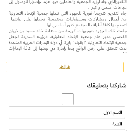
التقديرالذي جاء ليزيد الجمعية والعاملين فيها عزماً وإصراراً للوصول إلى
نجاحات أسمى وأكبر
.
جاء التكريم كترجمة فورية للجهود التي تبذلها جمعية الإتحاد التعاونية
من أعمال ومشاركات ومسؤوليات مجتمعية تحملها على عاتقها
لتخدم بها كافة أطراف المجتمع كدور أساسي لها.
جاءت تلك الجهود بتوجيهات كريمة من سعادة خالد حميد بن ذيبان
الفلاسي مدير عام جمعية الإتحاد التعاونية، فرؤيته السديدة لجعل
جمعية الإتحاد التعاونية “أيقونة” بارزة في دولة الإمارات العربية المتحدة
بدت تتحقق على أرض الواقع بدءاً بإمارة دبي ومنها إلى كافة الإمارات
الأخرى.
ولا ننسى جهود الإدارات العاملة في جمعية الاتحاد بمدرائها وموظفيها ،
فالإنجازات العظيمة تنسب لمستحقيها، ولكل موظف بصمته المشهودة
اقرأ أكثر
له.
شاركنا بتعليقك