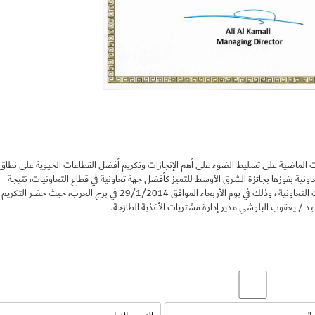
الماضية على تسليط الضوء على أهم الإنجازات وتكريم أفضل القطاعات الحيوية على نطاق
عاونية بفوزها بجائزة الشرق الأوسط للتميز كأفضل جهة تعاونية في قطاع التعاونيات، نتيجة
Set Youtube Channel ID
طبيعية للدور الكبير الذي تلعبه الجمعية في قطاع الجمعيات التعاونية ، وذلك في يوم الأربعاء الموافق 29/1/2014 في برج العرب، حيث حضر التكريم
يد / يعقوب البلوشي مدير إدارة مشتريات الأغذية الطازجة.