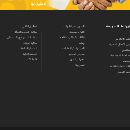
روابط السريعة
التسوق عبر الانترنت
التطبيق الذكي
التقارير صحفية
سلامة الاغذية والنظافة
اتفاقيات/مذكرات تفاهم
سياسة الاسترجاع والاستبدال
متجر الالكتروني
جوائز
مراقبة الجودة
ص الأعمال التجارية
المؤتمرات/الفعاليات
الصحة والسلامة
مشاريع
معرض الفيديو
السلامة البيئية
مساهمة المجتمعية
معرض الصور
لائحة الآداب
وظائف
اتصل بنا
اقات تعاونية الاتحاد
مة التوصيل