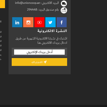
البريد الالكتروني : info@unioncoop.ae
رقم صندوق البريد :
294448
ال
النشرة الالكترونية
ال
فر
اشترك في نشرتنا الالكترونية الشهرية عن طريق
ال
ادخال بريدك الالكتروني هنا
ال
ال
بط
خد
الاشتراك