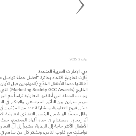
يوليو 2, 2025
دبي، الإمارات العربية المتحدة:
أطلقتها دعماً للأطفال الخدّج (المولودين قبل الأوا
الخليج (Marketing Society GCC Awards) الذي أُقيم في منتجع أتلانتس النخلة بدبي.
مزيج متوازن بين التأثير المجتمعي والابتكار ف
داخل فروع التعاونية، ومشاركة عدد من المؤثرين في
وقال محمد الهاشمي الرئيس التنفيذي لتعاونية الات
أثر إيجابي ومستدام في حياة أفراد المجتمع، حيث تم
الأطفال الأكثر حاجة إلى الرعاية، مشيراً إلى أن ال
تواصلت مع قلوب الناس، ونشكر كل من ساهم في إ