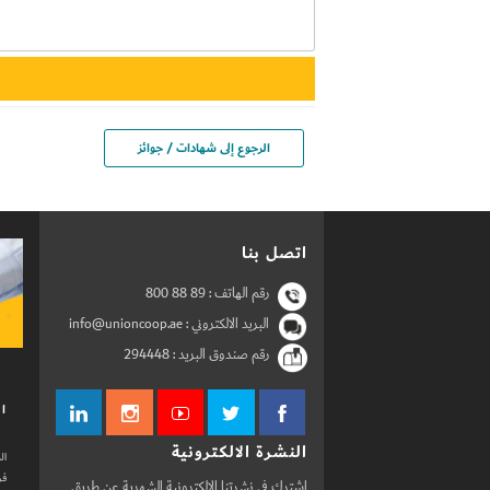
الرجوع إلى شهادات / جوائز
اتصل بنا
رقم الهاتف :
800 88 89
البريد الالكتروني : info@unioncoop.ae
رقم صندوق البريد :
294448
ال
النشرة الالكترونية
ال
فر
اشترك في نشرتنا الالكترونية الشهرية عن طريق