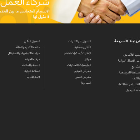
روابط السريعة
التسوق عبر الانترنت
التطبيق الذكي
التقارير صحفية
سلامة الاغذية والنظافة
اتفاقيات/مذكرات تفاهم
سياسة الاسترجاع والاستبدال
متجر الالكتروني
جوائز
مراقبة الجودة
ص الأعمال التجارية
المؤتمرات/الفعاليات
الصحة والسلامة
مشاريع
معرض الفيديو
السلامة البيئية
مساهمة المجتمعية
معرض الصور
لائحة الآداب
وظائف
اتصل بنا
اقات تعاونية الاتحاد
مة التوصيل