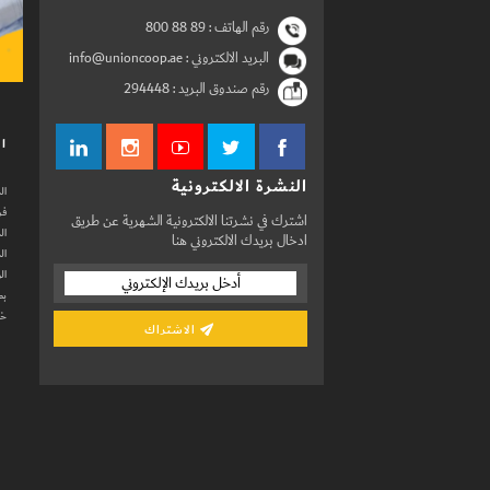
رقم الهاتف :
800 88 89
البريد الالكتروني : info@unioncoop.ae
رقم صندوق البريد :
294448
ال
النشرة الالكترونية
ال
فر
اشترك في نشرتنا الالكترونية الشهرية عن طريق
ال
ادخال بريدك الالكتروني هنا
ال
ال
بط
خد
الاشتراك