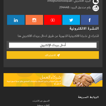
البريد الالكتروني : info@unioncoop.ae
رقم صندوق البريد :
294448
النشرة الالكترونية
اشترك في نشرتنا الالكترونية الشهرية عن طريق ادخال بريدك الالكتروني هنا
الاشتراك
الروابط السريعة
التسوق عبر الانترنت
التقارير صحفية