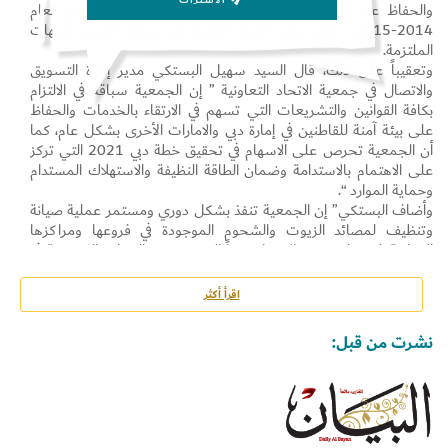
والحفاظ على البيئة والبنية التحتية للصرف الصحي بإمارة دبي لعام
2014-2015، خلال حفل اقامته البلدية في مبناها لتكريم الجهات
الملتزمة.
وتعقيباً على ذلك، قال السيد سهيل البستكي مدير إدارة التسويق
والاتصال في جمعية الاتحاد التعاونية ” إن الجمعية سباقة في الالتزام
بكافة القوانين والتشريعات التي تسهم في الارتقاء بالخدمات والحفاظ
على بيئة آمنة للقاطنين في إمارة دبي والامارات الأخرى بشكل عام، كما
أن الجمعية تحرص على الاسهام في تحقيق خطة دبي 2021 التي تركز
على الاهتمام بالاستدامة وضمان الطاقة النظيفة والاستهلاك المستدام
وحماية الموارد “.
وأضاف البستكي” إن الجمعية تنفذ بشكل دوري ومستمر عملية صيانة
وتنظيف لمصائد الزيوت والشحوم الموجودة في فروعها ومراكزها
التجارية، لوعيها بضرورة الاسهام جنباً إلى جنب مع الجهات المختصة في
تحقيق بيئة صحية مستدامة في إمارة دبي والتي تنعكس بشكل مباشر
على بيئة الدولة بشكل عام، مؤكداً أن الجمعية تتبع أفضل الممارسات
اقرأ أكثر
العالمية، فيما يتعلق بإجراءات الصحة والسلامة العامة في جميع
منشآتها “.
نشرت من قبل:
ومن جهتها أشادت والهام بورتانجستاني مدير مصنع إنفيرول التابع
لمجموعة السركال “بالتزام جمعية الاتحاد التعاونية في تركيب أنظمة
الصرف الصحي ومصافي الزيوت والشحوم في فروعها ومراكزها، مشيرة
إلى أنه بناءً على ذلك تم منح الجمعية هذه الشهادة لجهودها في الاسهام
بدفع عجلة الحفاظ على البيئة والبنية التحتية في إمارة دبي”.