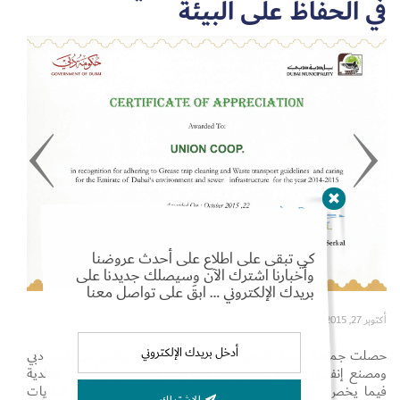
في الحفاظ على البيئة
Set Youtube Channel ID
كي تبقى على اطلاع على أحدث عروضنا
وأخبارنا اشترك الآن وسيصلك جديدنا على
بريدك الإلكتروني … ابقَ على تواصل معنا
أكتوبر 27, 2015
حصلت جمعية الاتحاد التعاونية على شهادة شكر وتقدير من بلدية دبي
ومصنع إنفيرول التابع لمجموعة السركال، لالتزامها بتعليمات البلدية
فيما يخص صيانة وتنظيف مصائد الزيوت والشحوم ونقل النفايات
الاشتراك